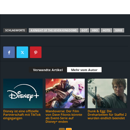
SCHLAGWORTE
A KNIGHT OF THE SEVEN KINGDOMS
GOT
HBO
HOTD
SERIE
Verwandte Artikel
Mehr vom Autor
Disney ist eine offizielle
Mandoverse: Der Film
Dunk & Egg: Die
Partnerschaft mit TikTok
von Dave Filonis könnte
Dreharbeiten für Staffel 2
eingegangen
als Event-Serie auf
wurden endlich beendet
Disney+ enden