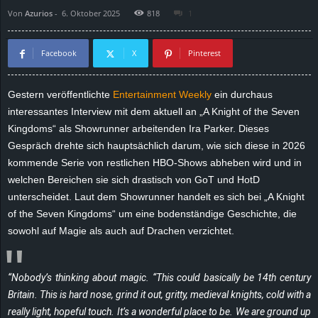
Von
Azurios
-
6. Oktober 2025
818
1
d
e
Facebook
X
Pinterest
–
Gestern veröffentlichte
Entertainment Weekly
ein durchaus
interessantes Interview mit dem aktuell an „A Knight of the Seven
E
Kingdoms“ als Showrunner arbeitenden
Ira
Parker. Dieses
i
Gespräch drehte sich hauptsächlich darum, wie sich diese in 2026
kommende Serie von restlichen HBO-Shows abheben wird und in
n
welchen Bereichen sie sich drastisch von
GoT
und
HotD
unterscheidet. Laut dem Showrunner handelt es sich bei „A Knight
a
of the Seven Kingdoms“ um eine bodenständige Geschichte, die
sowohl auf Magie als auch auf Drachen verzichtet.
u
s
“Nobody’s thinking about magic. “This could basically be 14th century
Britain. This is hard nose, grind it out, gritty, medieval knights, cold with a
g
really light, hopeful touch. It’s a wonderful place to be. We are ground up