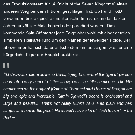
r
das Produktionsteam für „A Knight of the Seven Kingdoms“ einen
anderen Weg bei dem Intro eingeschlagen hat.
GoT
und
HotD
B
verwenden beide epische und ikonische Intros, die in den letzten
Jahren unzählige Male kopiert oder parodiert wurden. Das
l
kommende Spin-Off startet jede Folge aber wohl mit einer deutlich
simpleren Titelkarte rund um den Namen der jeweiligen Folge. Der
o
Showrunner hat sich dafür entschieden, um aufzeigen, was für eine
bürgerliche Figur der Hauptcharakter ist.
g
!
“All decisions came down to Dunk, trying to channel the type of person
he is into every aspect of this show, even the title sequence. The title
sequences on the original [
Game of Thrones
] and
House of Dragon
are
big and epic and incredible. Ramin Djawadi’s score is orchestral and
large and beautiful. That’s not really Dunk’s M.O. He’s plain and he’s
simple and he’s to-the-point. He doesn’t have a lot of flash to him.” – Ira
Parker