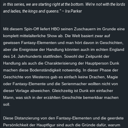
in this series, we are starting right at the bottom. We’re not with the lords
e
and ladies, the kings and queens.“ – Ira Parker
z
Mit diesem Spin-Off liefert HBO seinen Zuschauern im Grunde eine
e
komplett mittelalterliche Show ab. Die Welt basiert zwar auf
gewissen Fantasy-Elementen und man hört davon in Geschichten,
i
aber die Ereignisse der Handlung könnten auch im echten England
c
des 14. Jahrhunderts stattfinden. Sowohl der Zeitpunkt der
Handlung als auch die Charakterisierung der Hauptperson
Dunk
h
machen diese Bodenständigkeit notwendig. In dieser Phase der
Geschichte von
Westeros
gab es einfach keine Drachen, Magie
n
oder Fantasy-Elemente und die Serienmacher wollten nicht von
dieser Vorlage abweichen. Gleichzeitig ist
Dunk
ein einfacher
e
Mann, was sich in der erzählten Geschichte bemerkbar machen
soll.
t
Diese Distanzierung von den Fantasy-Elementen und die geerdete
e
Persönlichkeit der Hauptfigur sind auch die Gründe dafür, warum