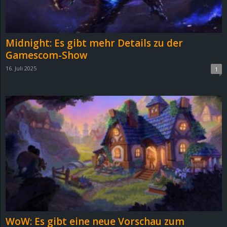
r
B
Midnight: Es gibt mehr Details zu der
l
Gamescom-Show
16. Juli 2025
1
o
g
!
WoW: Es gibt eine neue Vorschau zum