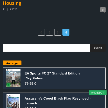
Housing
11. Juli 2025
0
2
3
4
Anzeige
EA Sports FC 27 Standard Edition
PlayStation...
79,99 €
ANGEBOT
Assassin’s Creed Black Flag Resynced -
Launch...