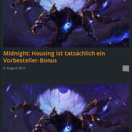
e
z
e
i
Midnight: Housing ist tatsächlich ein
c
Vorbesteller-Bonus
6. August 2025
1
h
n
e
t
e