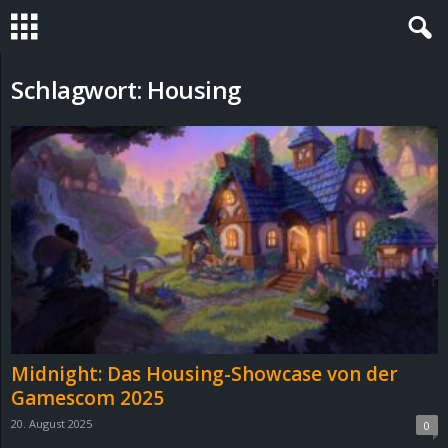
S
Schlagwort: Housing
t
e
v
i
n
h
Midnight: Das Housing-Showcase von der
o
Gamescom 2025
20. August 2025
0
.