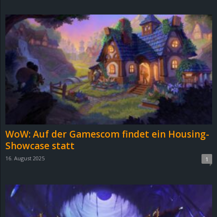
d
e
–
E
i
n
WoW: Auf der Gamescom findet ein Housing-
a
Showcase statt
16. August 2025
1
u
s
g