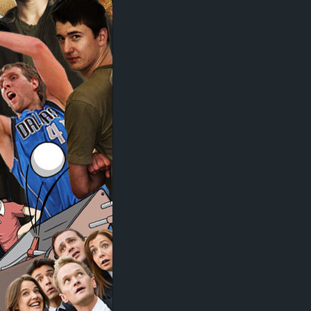
d
e
–
E
i
n
a
u
s
g
e