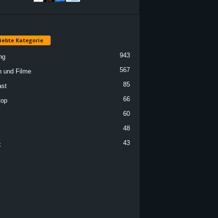
iebte Kategorie
943
ng
567
n und Filme
85
st
66
top
60
48
43
k