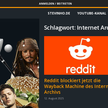
ANMELDEN / BEITRETEN
STEVINHO.DE
YOUTUBE-KANAL
S
t
Schlagwort: Internet Ar
e
v
i
n
h
Reddit blockiert jetzt die
Wayback Machine des Inter
o
Archivs
.
12. August 2025