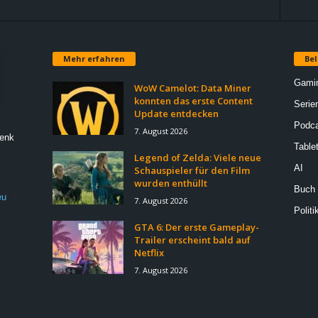
Mehr erfahren
Bel
Gami
WoW Camelot: Data Miner
konnten das erste Content
Serie
Update entdecken
Podca
7. August 2026
Denk
Table
Legend of Zelda: Viele neue
AI
Schauspieler für den Film
wurden enthüllt
Buch
eu
7. August 2026
Politi
GTA 6: Der erste Gameplay-
Trailer erscheint bald auf
Netflix
7. August 2026