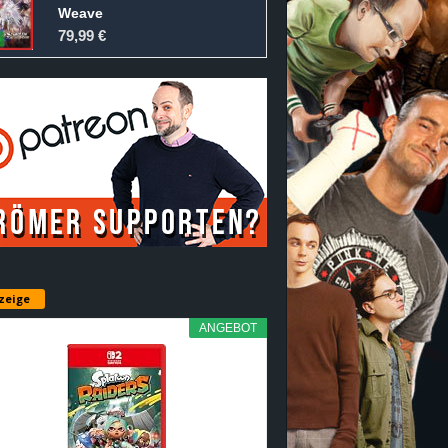
Weave
79,99 €
zeige
ANGEBOT