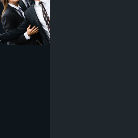
z
e
i
c
h
n
e
t
e
r