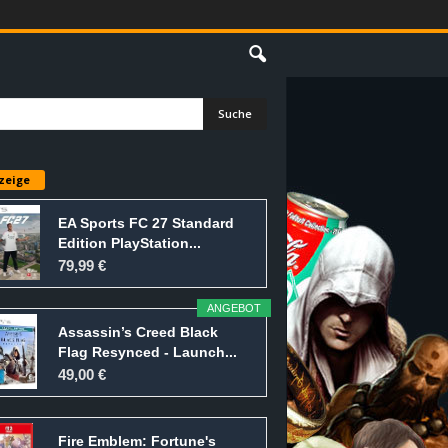
E
zeige
EA Sports FC 27 Standard
Edition PlayStation...
79,99 €
ANGEBOT
Assassin’s Creed Black
Flag Resynced - Launch...
49,00 €
Fire Emblem: Fortune's