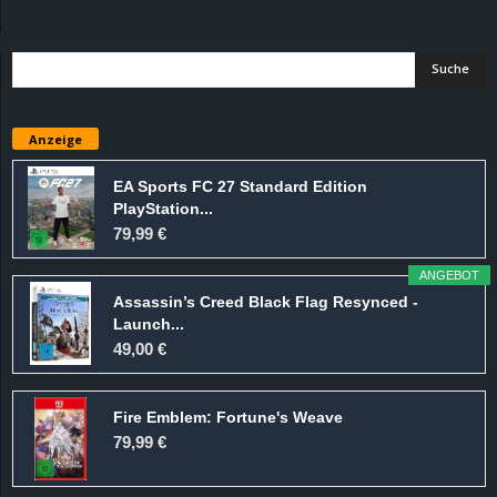
d
e
–
Anzeige
E
EA Sports FC 27 Standard Edition
PlayStation...
i
79,99 €
n
ANGEBOT
Assassin’s Creed Black Flag Resynced -
a
Launch...
49,00 €
u
Fire Emblem: Fortune's Weave
s
79,99 €
g