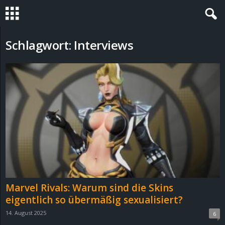
S
Schlagwort: Interviews
t
e
v
i
n
h
Marvel Rivals: Warum sind die Skins
o
eigentlich so übermäßig sexualisiert?
14. August 2025
6
.