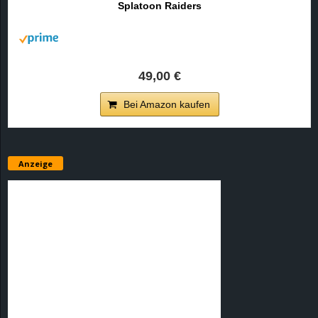
Splatoon Raiders
r
B
l
49,00 €
o
Bei Amazon kaufen
g
!
Anzeige