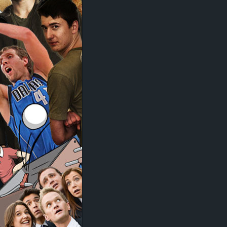
d
e
–
E
i
n
a
u
s
g
e