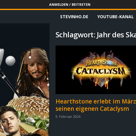
ANMELDEN / BEITRETEN
STEVINHO.DE
YOUTUBE-KANAL
S
t
Schlagwort: Jahr des S
e
v
i
n
h
Hearthstone erlebt im März
seinen eigenen Cataclysm
o
9. Februar 2026
.