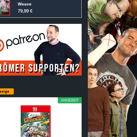
Weave
79,99 €
zeige
ANGEBOT