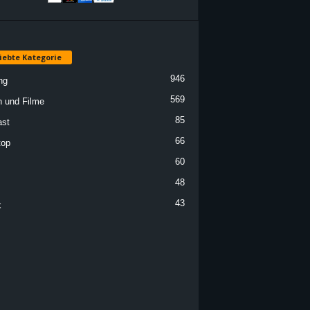
iebte Kategorie
946
ng
569
n und Filme
85
st
66
top
60
48
43
k