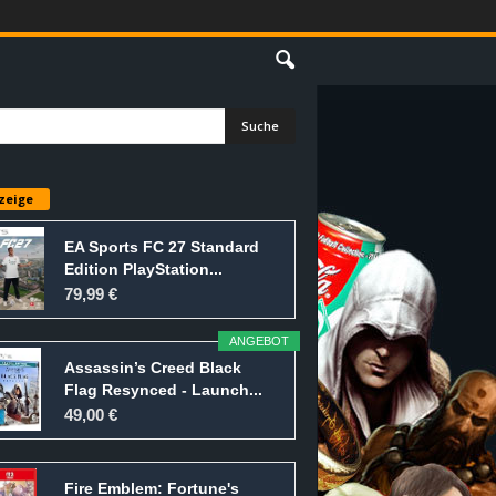
E
zeige
EA Sports FC 27 Standard
Edition PlayStation...
79,99 €
ANGEBOT
Assassin’s Creed Black
Flag Resynced - Launch...
49,00 €
Fire Emblem: Fortune's