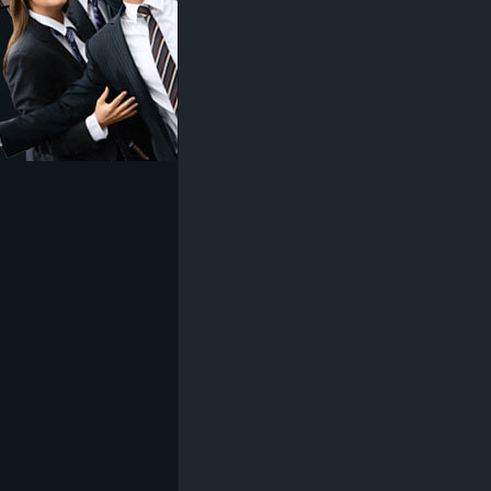
z
e
i
c
h
n
e
t
e
r