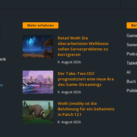
Mehr erfahren
Bel
Gami
Retail WoW: Die
überarbeiteten Weltbosse
Serie
sollen Serverprobleme zu
korrigieren
Podca
Denk
9. August 2026
Table
AI
Der Take-Two CEO
prognostiziert eine neue Ära
Buch
des Game-Streamings
eu
Politi
9. August 2026
WoW: Jimothy ist die
Belohnung für ein Geheimnis
in Patch 12.1
8. August 2026