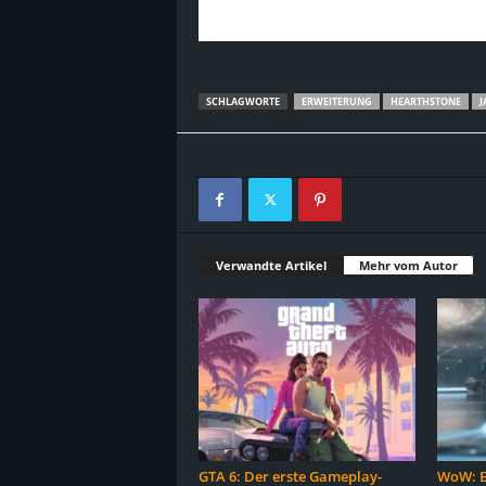
SCHLAGWORTE
ERWEITERUNG
HEARTHSTONE
J
Verwandte Artikel
Mehr vom Autor
GTA 6: Der erste Gameplay-
WoW: Es