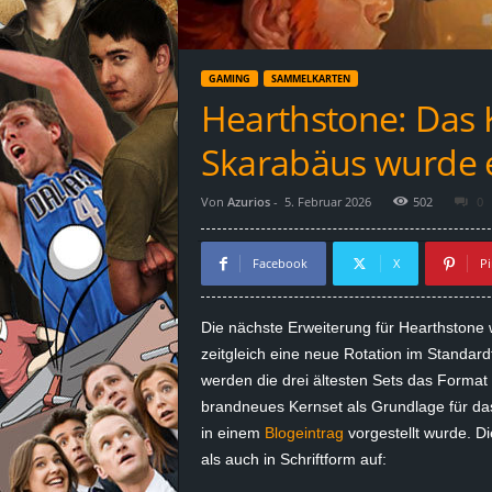
d
e
GAMING
SAMMELKARTEN
–
Hearthstone: Das K
E
Skarabäus wurde e
i
Von
Azurios
-
5. Februar 2026
502
0
n
Facebook
X
Pi
a
Die nächste Erweiterung für Hearthstone w
u
zeitgleich eine neue Rotation im Standar
werden die drei ältesten Sets das Format 
s
brandneues Kernset als Grundlage für das
in einem
Blogeintrag
vorgestellt wurde. Di
g
als auch in Schriftform auf:
e