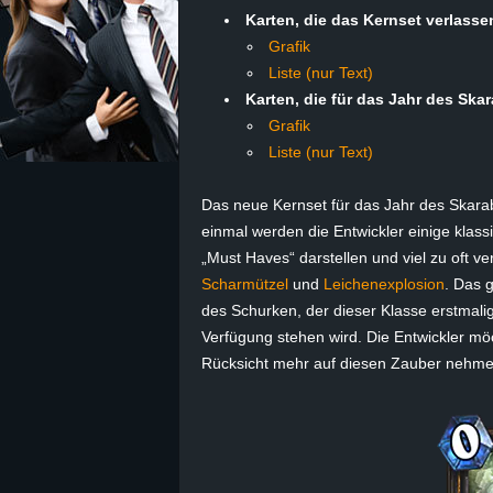
Karten, die das Kernset verlasse
z
Grafik
Liste (nur Text)
e
Karten, die für das Jahr des Sk
Grafik
i
Liste (nur Text)
c
Das neue Kernset für das Jahr des Skarab
einmal werden die Entwickler einige klass
h
„Must Haves“ darstellen und viel zu oft 
n
Scharmützel
und
Leichenexplosion
. Das 
des Schurken, der dieser Klasse erstmali
e
Verfügung stehen wird. Die Entwickler m
Rücksicht mehr auf diesen Zauber nehme
t
e
r