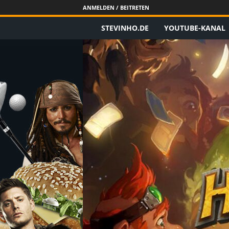
ANMELDEN / BEITRETEN
STEVINHO.DE
YOUTUBE-KANAL
S
t
e
v
i
n
h
o
.