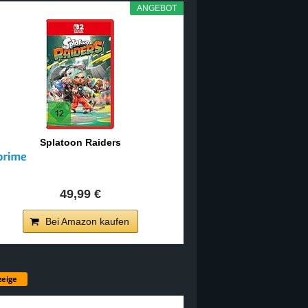
ANGEBOT
Splatoon Raiders
49,99 €
Bei Amazon kaufen
eige