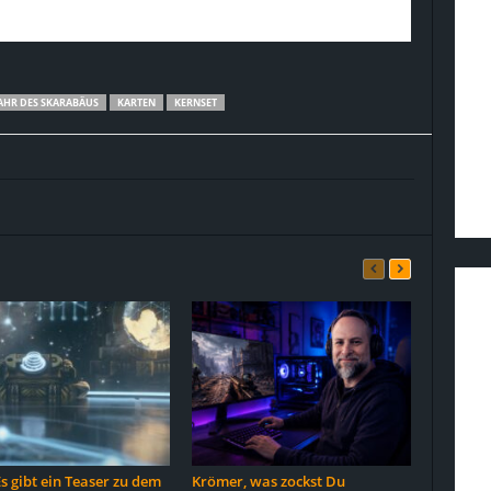
AHR DES SKARABÄUS
KARTEN
KERNSET
 gibt ein Teaser zu dem
Krömer, was zockst Du