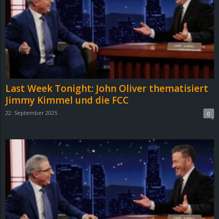
e
z
e
i
Last Week Tonight: John Oliver thematisiert
c
Jimmy Kimmel und die FCC
22. September 2025
0
h
n
e
t
e