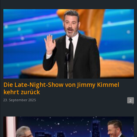
d
e
–
E
i
n
Die Late-Night-Show von Jimmy Kimmel
a
kehrt zurück
23. September 2025
2
u
s
g