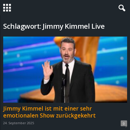
S
Schlagwort: Jimmy Kimmel Live
t
e
v
i
n
h
Jimmy Kimmel ist mit einer sehr
o
emotionalen Show zurückgekehrt
24. September 2025
0
.