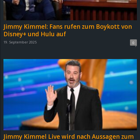
r
B
Jimmy Kimmel: Fans rufen zum Boykott von
l
Disney+ und Hulu auf
19. September 2025
0
o
g
!
Jimmy Kimmel Live wird nach Aussagen zum