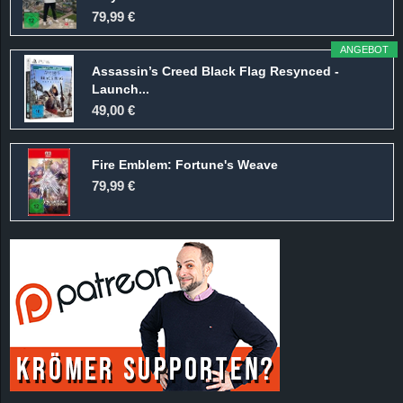
r
79,99 €
B
ANGEBOT
Assassin’s Creed Black Flag Resynced -
l
Launch...
49,00 €
o
Fire Emblem: Fortune's Weave
g
79,99 €
!