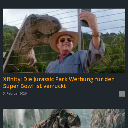
d
e
–
E
i
n
Xfinity: Die Jurassic Park Werbung für den
a
Super Bowl ist verrückt
3. Februar 2026
1
u
s
g