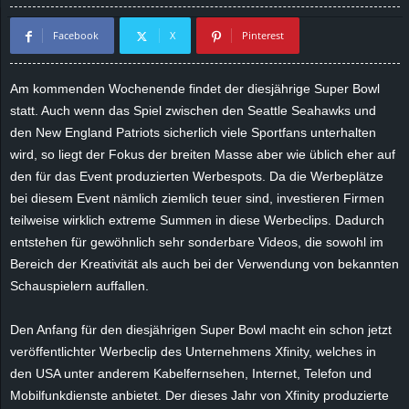
d
Facebook
X
Pinterest
e
Am kommenden Wochenende findet der diesjährige Super Bowl
–
statt. Auch wenn das Spiel zwischen den Seattle Seahawks und
den New England Patriots sicherlich viele Sportfans unterhalten
E
wird, so liegt der Fokus der breiten Masse aber wie üblich eher auf
den für das Event produzierten Werbespots. Da die Werbeplätze
i
bei diesem Event nämlich ziemlich teuer sind, investieren Firmen
teilweise wirklich extreme Summen in diese Werbeclips. Dadurch
n
entstehen für gewöhnlich sehr sonderbare Videos, die sowohl im
Bereich der Kreativität als auch bei der Verwendung von bekannten
a
Schauspielern auffallen.
u
Den Anfang für den diesjährigen Super Bowl macht ein schon jetzt
s
veröffentlichter Werbeclip des Unternehmens Xfinity, welches in
den USA unter anderem Kabelfernsehen, Internet, Telefon und
g
Mobilfunkdienste anbietet. Der dieses Jahr von Xfinity produzierte