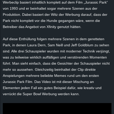
Werbeclip basiert inhaltlich komplett auf dem Film „Jurassic Park“
e
von 1993 und er beinhaltet sogar mehrere Szenen aus der
Produktion. Dabei basiert der Witz der Werbung darauf, dass der
z
Park nicht komplett vor die Hunde gegangen wäre, wenn die
Betreiber das Angebot von Xfinity genutzt hätten.
e
i
Auf diese Enthüllung folgen mehrere Szenen in dem geretteten
Park, in denen Laura Dern, Sam Neill und Jeff Goldblum zu sehen
c
sind. Alle drei Schauspieler wurden mit moderner Technik verjüngt,
was zu teilweise wirklich auffälligen und verstörenden Momenten
h
führt. Man sieht einfach, dass die Gesichter der Schauspieler nicht
mehr so aussehen. Gleichzeitig beinhaltet der Clip direkte
n
Anspielungen mehrere beliebte Memes rund um den ersten
Jurassic Park Film. Das Video ist mit dieser Mischung an
e
Elementen jeden Fall ein gutes Beispiel dafür, wie kreativ und
verrückt die Super Bowl Werbung werden kann.
t
e