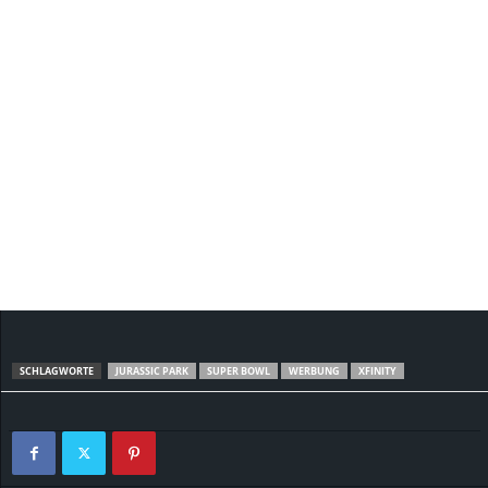
SCHLAGWORTE
JURASSIC PARK
SUPER BOWL
WERBUNG
XFINITY