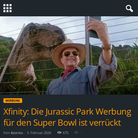
S
t
e
v
i
n
WERBUNG
h
Xfinity: Die Jurassic Park Werbung
für den Super Bowl ist verrückt
o
.
Von
Azurios
-
3. Februar 2026
675
1