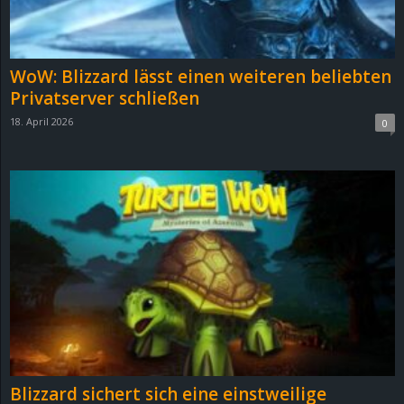
r
B
WoW: Blizzard lässt einen weiteren beliebten
l
Privatserver schließen
18. April 2026
0
o
g
!
Blizzard sichert sich eine einstweilige