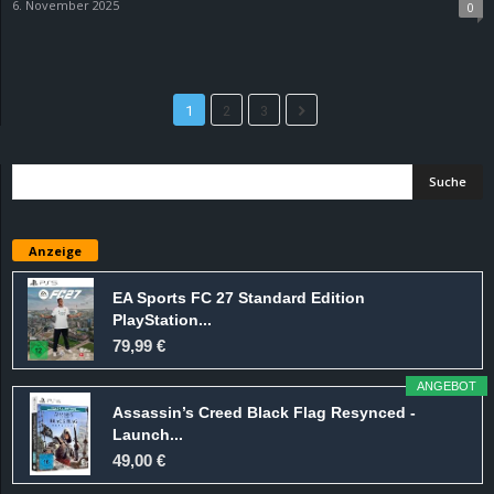
6. November 2025
0
1
2
3
Anzeige
EA Sports FC 27 Standard Edition
PlayStation...
79,99 €
ANGEBOT
Assassin’s Creed Black Flag Resynced -
Launch...
49,00 €