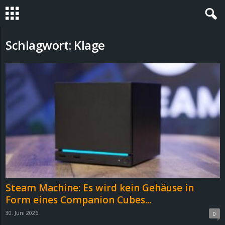
S
Schlagwort: Klage
t
e
v
i
n
h
Steam Machine: Es wird kein Gehäuse in
o
Form eines Companion Cubes...
30. Juni 2026
0
.