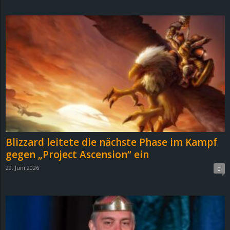
d
e
–
E
i
n
Blizzard leitete die nächste Phase im Kampf
a
gegen „Project Ascension“ ein
29. Juni 2026
0
u
s
g