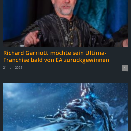
e
z
e
i
Richard Garriott möchte sein Ultima-
c
Franchise bald von EA zurückgewinnen
21. Juni 2026
1
h
n
e
t
e