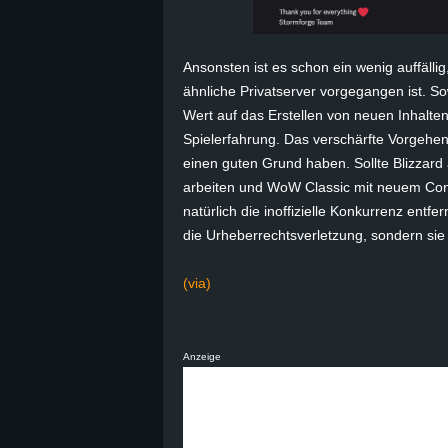
B
Ansonsten ist es schon ein wenig auffälli
l
ähnliche Privatserver vorgegangen ist. So
Wert auf das Erstellen von neuen Inhalte
o
Spielerfahrung. Das verschärfte Vorgehen
g
einen guten Grund haben. Sollte Blizzard 
arbeiten und WoW Classic mit neuem Con
!
natürlich die inoffizielle Konkurrenz entfe
die Urheberrechtsverletzung, sondern sie 
(via)
Anzeige