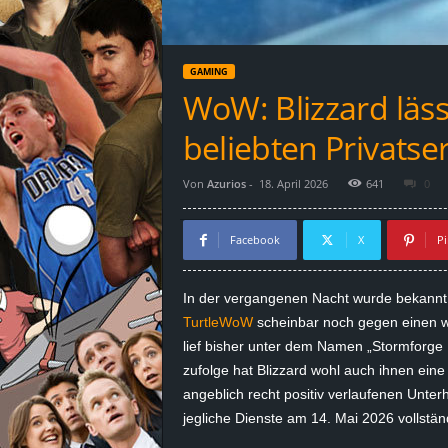
d
e
GAMING
–
WoW: Blizzard läss
E
beliebten Privatse
i
Von
Azurios
-
18. April 2026
641
0
n
Facebook
X
Pi
a
In der vergangenen Nacht wurde bekannt,
u
TurtleWoW
scheinbar noch gegen einen we
lief bisher unter dem Namen „Stormforge 
s
zufolge hat Blizzard wohl auch ihnen ein
angeblich recht positiv verlaufenen Unter
g
jegliche Dienste am 14. Mai 2026 vollstän
e