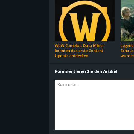
WoW Camelot: Data Miner
Legend 
konnten das erste Content
Schausp
Update entdecken
wurden
Kommentieren Sie den Artikel