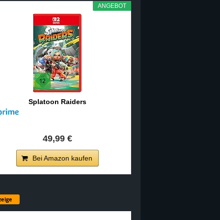
ANGEBOT
Splatoon Raiders
49,99 €
Bei Amazon kaufen
eige