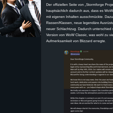
Der offiziellen Seite von „Stormforge Proj
z
hauptsächlich dadurch aus, dass es WoW
mit eigenen Inhalten ausschmückte. Daz
e
Rassen/Klassen, neue legendäre Ausrüstu
neuer Schlachtzug. Dadurch unterschied 
i
Version von WoW Classic, was wohl zu viel
Aufmerksamkeit von Blizzard erregte.
c
h
n
e
t
e
r