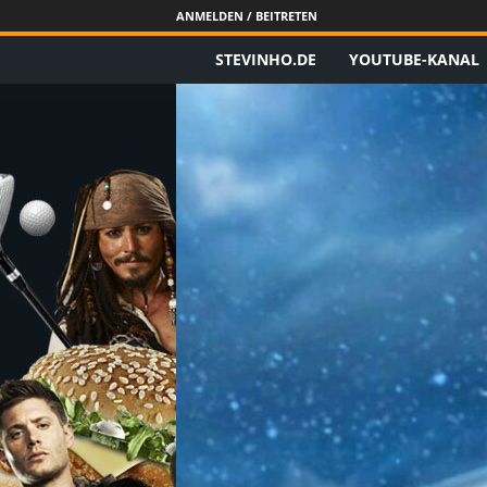
ANMELDEN / BEITRETEN
STEVINHO.DE
YOUTUBE-KANAL
S
t
e
v
i
n
h
o
.