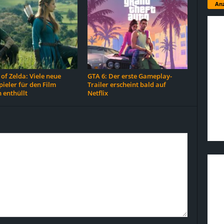
Anz
of Zelda: Viele neue
GTA 6: Der erste Gameplay-
ieler für den Film
Trailer erscheint bald auf
 enthüllt
Netflix