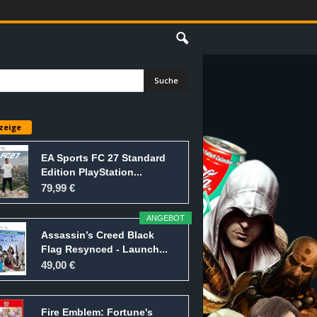
E
zeige
EA Sports FC 27 Standard
Edition PlayStation...
79,99 €
ANGEBOT
Assassin’s Creed Black
Flag Resynced - Launch...
49,00 €
Fire Emblem: Fortune's