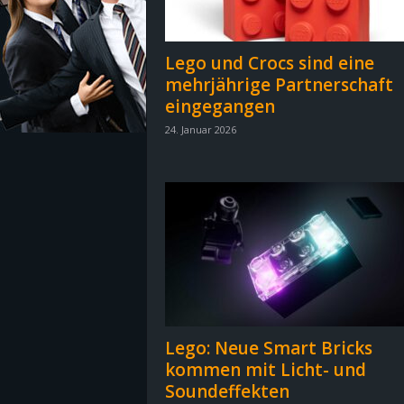
z
Lego und Crocs sind eine
e
mehrjährige Partnerschaft
eingegangen
i
24. Januar 2026
c
h
n
e
t
Lego: Neue Smart Bricks
e
kommen mit Licht- und
Soundeffekten
r