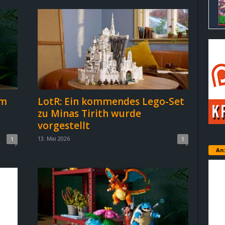
em
LotR: Ein kommendes Lego-Set
zu Minas Tirith wurde
vorgestellt
13. Mai 2026
1
1
An