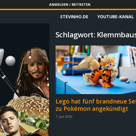
ANMELDEN / BEITRETEN
STEVINHO.DE
YOUTUBE-KANAL
S
t
Schlagwort: Klemmbau
e
v
i
n
h
Lego hat fünf brandneue Se
zu Pokémon angekündigt
o
7. Juli 2026
.