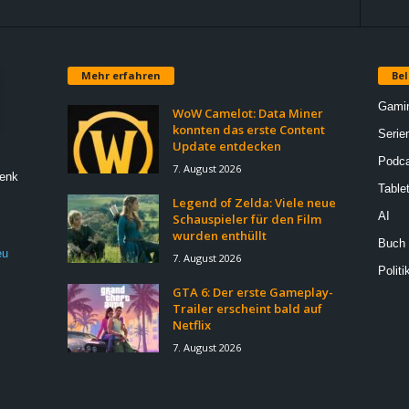
Mehr erfahren
Bel
Gami
WoW Camelot: Data Miner
konnten das erste Content
Serie
Update entdecken
Podca
7. August 2026
Denk
Table
Legend of Zelda: Viele neue
AI
Schauspieler für den Film
wurden enthüllt
Buch
eu
7. August 2026
Politi
GTA 6: Der erste Gameplay-
Trailer erscheint bald auf
Netflix
7. August 2026