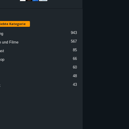
iebte Kategorie
943
ng
567
n und Filme
85
st
66
top
60
48
43
k