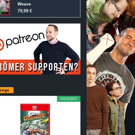
Weave
79,99 €
zeige
ANGEBOT