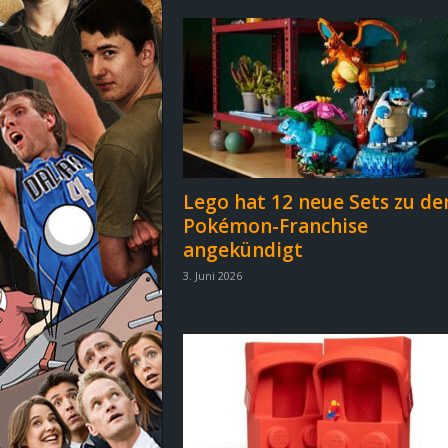
d
e
–
E
i
Lego hat 12 neue Sets zu d
Pokémon-Franchise
n
angekündigt
a
3. Juni 2026
u
s
g
e