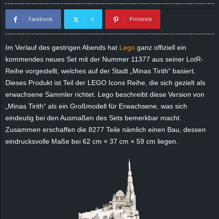
d
Facebook
X
Pinterest
e
Im Verlauf des gestrigen Abends hat
Lego
ganz offiziell ein
–
kommendes neues Set mit der Nummer 11377 aus seiner LotR-
Reihe vorgestellt, welches auf der Stadt „Minas Tirith“ basiert.
E
Dieses Produkt ist Teil der LEGO Icons Reihe, die sich gezielt als
erwachsene Sammler richtet. Lego beschreibt diese Version von
i
„Minas Tirith“ als ein Großmodell für Erwachsene, was sich
eindeutig bei den Ausmaßen des Sets bemerkbar macht.
n
Zusammen erschaffen die 8277 Teile nämlich einen Bau, dessen
eindrucksvolle Maße bei 62 cm × 37 cm × 59 cm liegen.
a
u
s
g