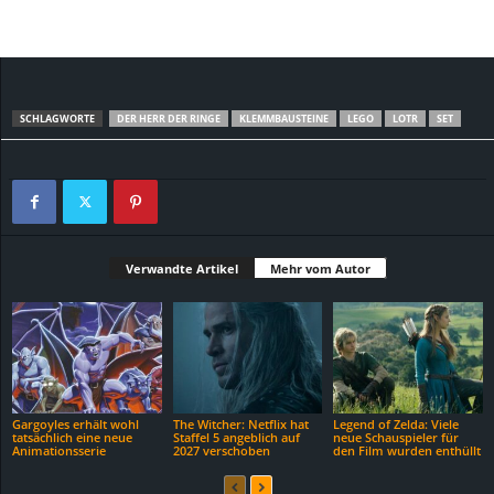
SCHLAGWORTE
DER HERR DER RINGE
KLEMMBAUSTEINE
LEGO
LOTR
SET
Verwandte Artikel
Mehr vom Autor
Gargoyles erhält wohl
The Witcher: Netflix hat
Legend of Zelda: Viele
tatsächlich eine neue
Staffel 5 angeblich auf
neue Schauspieler für
Animationsserie
2027 verschoben
den Film wurden enthüllt