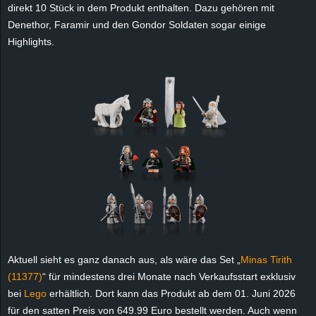
r
direkt 10 Stück in dem Produkt enthalten. Dazu gehören mit
Denethor, Faramir und den Gondor Soldaten sogar einige
B
Highlights.
l
o
g
!
Aktuell sieht es ganz danach aus, als wäre das Set „
Minas Tirith
(11377)
“ für mindestens drei Monate nach Verkaufsstart exklusiv
bei
Lego
erhältlich. Dort kann das Produkt ab dem 01. Juni 2026
für den satten Preis von 649.99 Euro bestellt werden. Auch wenn