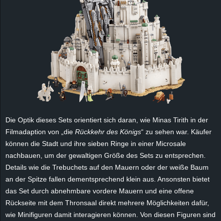
e
z
e
i
c
h
Die Optik dieses Sets orientiert sich daran, wie Minas Tirith in der
Filmadaption von „die
Rückkehr des Königs
“ zu sehen war. Käufer
n
können die Stadt und ihre sieben Ringe in einer Microsale
nachbauen, um der gewaltigen Größe des Sets zu entsprechen.
e
Details wie die Trebuchets auf den Mauern oder der weiße Baum
an der Spitze fallen dementsprechend klein aus. Ansonsten bietet
t
das Set durch abnehmbare vordere Mauern und eine offene
Rückseite mit dem Thronsaal direkt mehrere Möglichkeiten dafür,
e
wie Minifiguren damit interagieren können. Von diesen Figuren sind