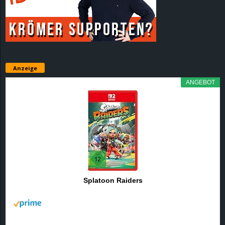
r
B
l
Anzeige
o
ANGEBOT
g
!
Splatoon Raiders