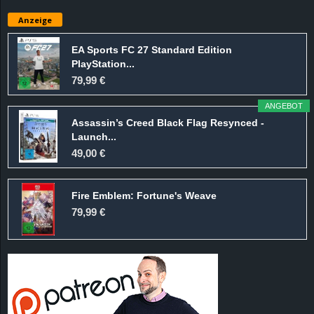
e
Anzeige
z
EA Sports FC 27 Standard Edition
PlayStation...
e
79,99 €
i
ANGEBOT
Assassin’s Creed Black Flag Resynced -
c
Launch...
49,00 €
h
Fire Emblem: Fortune's Weave
n
79,99 €
e
t
e