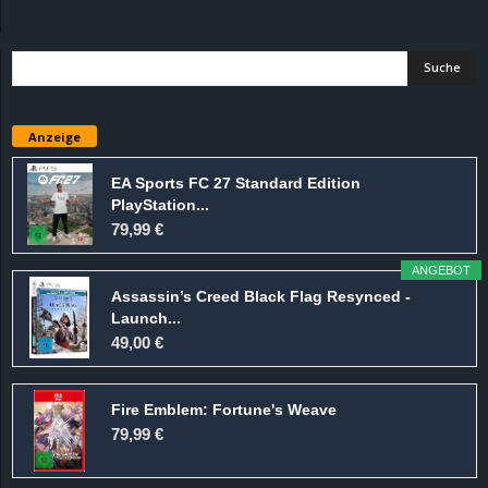
d
e
–
Anzeige
E
EA Sports FC 27 Standard Edition
PlayStation...
i
79,99 €
n
ANGEBOT
Assassin’s Creed Black Flag Resynced -
a
Launch...
49,00 €
u
Fire Emblem: Fortune's Weave
s
79,99 €
g