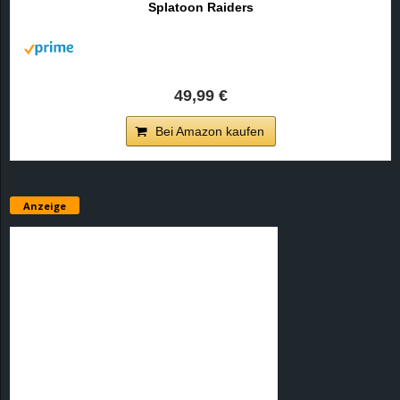
Splatoon Raiders
r
B
l
49,99 €
o
Bei Amazon kaufen
g
!
Anzeige