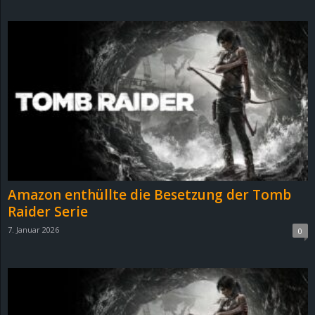
d
e
–
E
i
n
Amazon enthüllte die Besetzung der Tomb
a
Raider Serie
7. Januar 2026
0
u
s
g