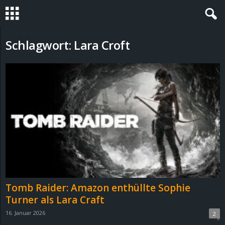
S
Schlagwort: Lara Croft
t
e
v
i
n
h
Tomb Raider: Amazon enthüllte Sophie
o
Turner als Lara Craft
16. Januar 2026
2
.