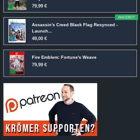
r
79,99 €
B
ANGEBOT
Assassin’s Creed Black Flag Resynced -
l
Launch...
49,00 €
o
Fire Emblem: Fortune's Weave
g
79,99 €
!