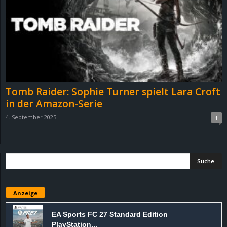
e
z
e
i
Tomb Raider: Sophie Turner spielt Lara Croft
c
in der Amazon-Serie
4. September 2025
1
h
n
e
t
Anzeige
e
EA Sports FC 27 Standard Edition
PlayStation...