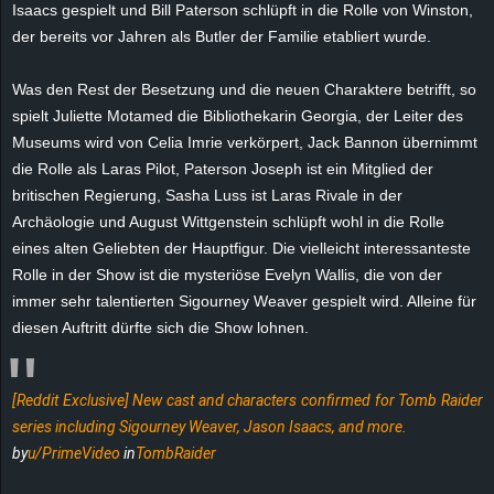
Isaacs gespielt und Bill Paterson schlüpft in die Rolle von Winston,
e
der bereits vor Jahren als Butler der Familie etabliert wurde.
z
Was den Rest der Besetzung und die neuen Charaktere betrifft, so
spielt Juliette Motamed die Bibliothekarin Georgia, der Leiter des
e
Museums wird von Celia Imrie verkörpert, Jack Bannon übernimmt
i
die Rolle als Laras Pilot, Paterson Joseph ist ein Mitglied der
britischen Regierung, Sasha Luss ist Laras Rivale in der
c
Archäologie und August Wittgenstein schlüpft wohl in die Rolle
eines alten Geliebten der Hauptfigur. Die vielleicht interessanteste
h
Rolle in der Show ist die mysteriöse Evelyn Wallis, die von der
immer sehr talentierten Sigourney Weaver gespielt wird. Alleine für
n
diesen Auftritt dürfte sich die Show lohnen.
e
[Reddit Exclusive] New cast and characters confirmed for Tomb Raider
t
series including Sigourney Weaver, Jason Isaacs, and more.
by
u/PrimeVideo
in
TombRaider
e