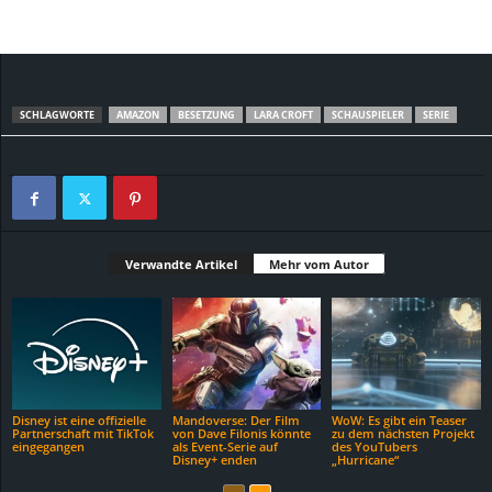
SCHLAGWORTE
AMAZON
BESETZUNG
LARA CROFT
SCHAUSPIELER
SERIE
Verwandte Artikel
Mehr vom Autor
Disney ist eine offizielle
Mandoverse: Der Film
WoW: Es gibt ein Teaser
Partnerschaft mit TikTok
von Dave Filonis könnte
zu dem nächsten Projekt
eingegangen
als Event-Serie auf
des YouTubers
Disney+ enden
„Hurricane“