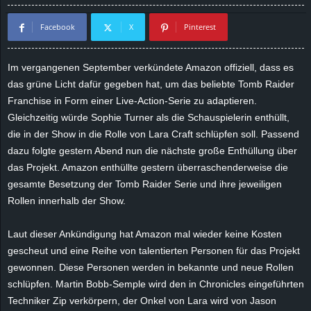
d
Facebook
X
Pinterest
e
Im vergangenen September verkündete Amazon offiziell, dass es
–
das grüne Licht dafür gegeben hat, um das beliebte Tomb Raider
Franchise in Form einer Live-Action-Serie zu adaptieren.
E
Gleichzeitig würde Sophie Turner als die Schauspielerin enthüllt,
die in der Show in die Rolle von Lara Craft schlüpfen soll. Passend
i
dazu folgte gestern Abend nun die nächste große Enthüllung über
das Projekt. Amazon enthüllte gestern überraschenderweise die
n
gesamte Besetzung der Tomb Raider Serie und ihre jeweiligen
Rollen innerhalb der Show.
a
u
Laut dieser Ankündigung hat Amazon mal wieder keine Kosten
gescheut und eine Reihe von talentierten Personen für das Projekt
s
gewonnen. Diese Personen werden in bekannte und neue Rollen
schlüpfen. Martin Bobb-Semple wird den in Chronicles eingeführten
g
Techniker Zip verkörpern, der Onkel von Lara wird von Jason