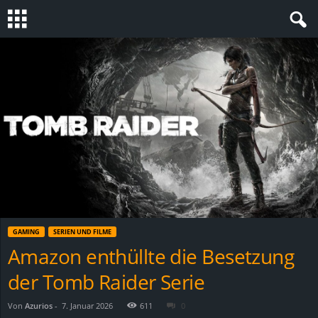
S
t
e
v
i
n
GAMING
SERIEN UND FILME
h
Amazon enthüllte die Besetzung
der Tomb Raider Serie
o
.
Von
Azurios
-
7. Januar 2026
611
0