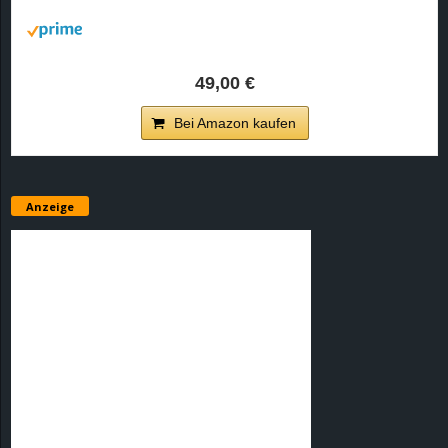
r
B
49,00 €
l
Bei Amazon kaufen
o
g
Anzeige
!