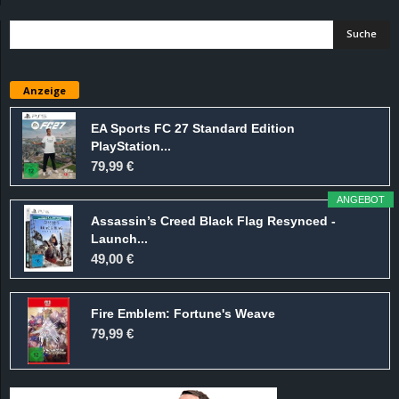
d
e
Anzeige
–
EA Sports FC 27 Standard Edition
E
PlayStation...
79,99 €
i
ANGEBOT
n
Assassin’s Creed Black Flag Resynced -
Launch...
49,00 €
a
u
Fire Emblem: Fortune's Weave
79,99 €
s
g