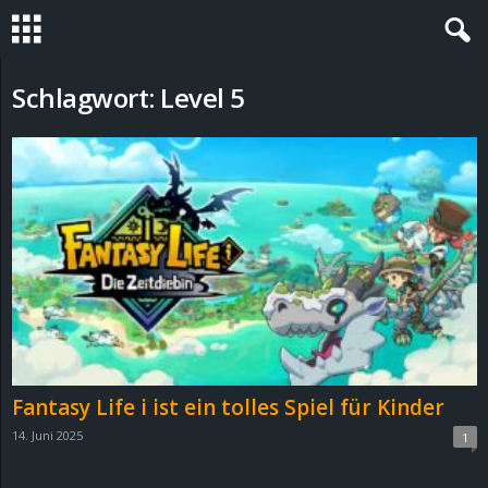
S
Schlagwort: Level 5
t
e
v
i
n
h
Fantasy Life i ist ein tolles Spiel für Kinder
o
14. Juni 2025
1
.