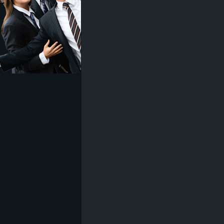
z
e
i
c
h
n
e
t
e
r