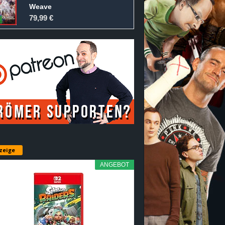
Weave
79,99 €
zeige
ANGEBOT