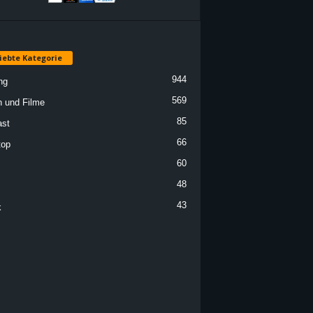
iebte Kategorie
944
ng
569
n und Filme
85
st
66
top
60
48
43
k