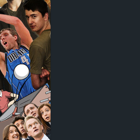
d
e
–
E
i
n
a
u
s
g
e