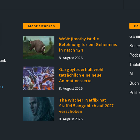
Mehr erfahren
Bel
Gami
WoW: Jimothy ist die
Belohnung für ein Geheimnis
Serie
in Patch 12.1
Podca
8. August 2026
Denk
Table
Gargoyles erhält wohl
AI
tatsächlich eine neue
Animationsserie
Buch
eu
8. August 2026
Politi
The Witcher: Netflix hat
Staffel 5 angeblich auf 2027
verschoben
8. August 2026