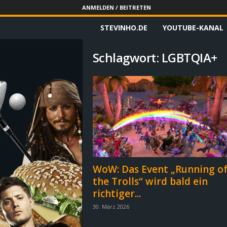
ANMELDEN / BEITRETEN
STEVINHO.DE
YOUTUBE-KANAL
S
t
Schlagwort: LGBTQIA+
e
v
i
n
h
WoW: Das Event „Running o
the Trolls“ wird bald ein
o
richtiger...
.
30. März 2026