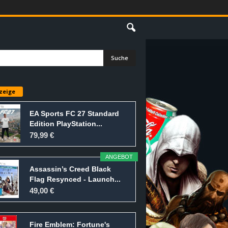
E
zeige
EA Sports FC 27 Standard
Edition PlayStation...
79,99 €
ANGEBOT
Assassin’s Creed Black
Flag Resynced - Launch...
49,00 €
Fire Emblem: Fortune's