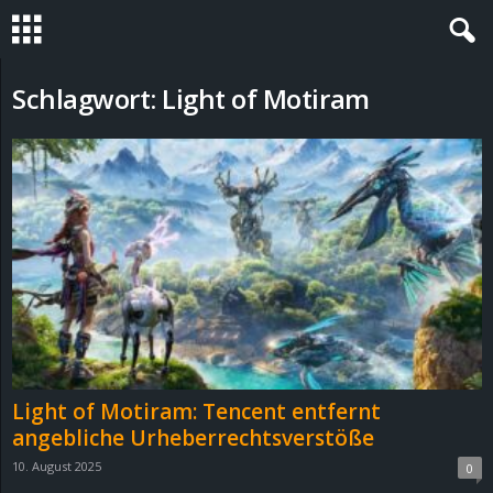
S
Schlagwort: Light of Motiram
t
e
v
i
n
h
Light of Motiram: Tencent entfernt
o
angebliche Urheberrechtsverstöße
10. August 2025
0
.