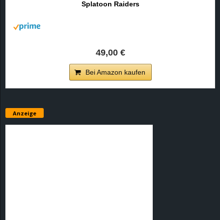
Splatoon Raiders
r
B
l
49,00 €
o
Bei Amazon kaufen
g
!
Anzeige