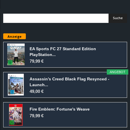
d
e
–
Anzeige
E
EA Sports FC 27 Standard Edition
PlayStation...
i
79,99 €
n
ANGEBOT
Assassin’s Creed Black Flag Resynced -
a
Launch...
49,00 €
u
Fire Emblem: Fortune's Weave
s
79,99 €
g