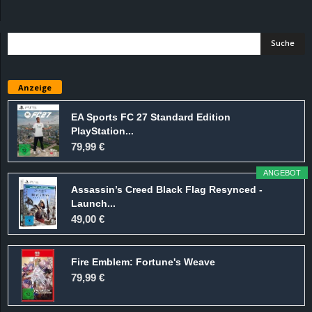
d
e
–
Anzeige
E
EA Sports FC 27 Standard Edition
PlayStation...
i
79,99 €
n
ANGEBOT
Assassin’s Creed Black Flag Resynced -
a
Launch...
49,00 €
u
Fire Emblem: Fortune's Weave
s
79,99 €
g