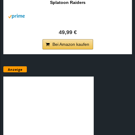
Splatoon Raiders
r
B
l
49,99 €
o
Bei Amazon kaufen
g
!
Anzeige