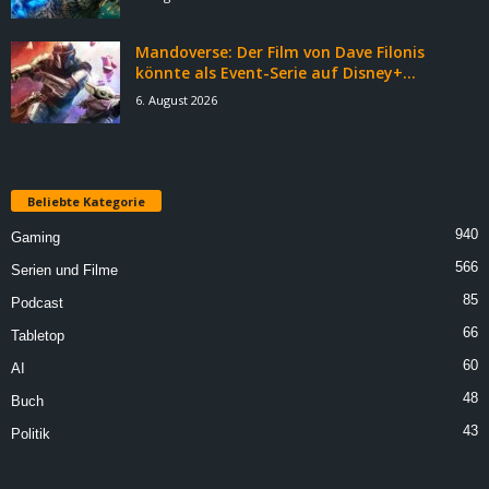
Mandoverse: Der Film von Dave Filonis
könnte als Event-Serie auf Disney+...
6. August 2026
Beliebte Kategorie
940
Gaming
566
Serien und Filme
85
Podcast
66
Tabletop
60
AI
48
Buch
43
Politik