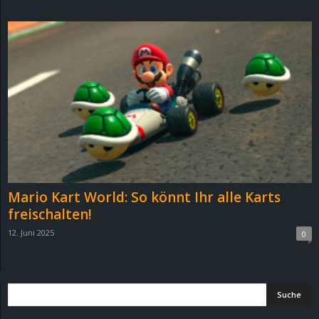
d
e
–
E
i
n
Mario Kart World: So könnt Ihr alle Karts
a
freischalten!
12. Juni 2025
0
u
s
g