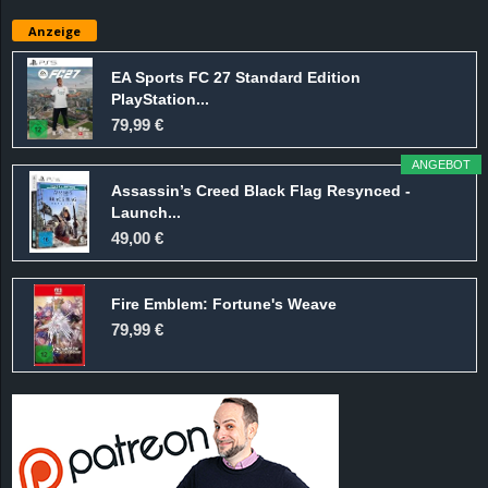
e
Anzeige
z
EA Sports FC 27 Standard Edition
PlayStation...
e
79,99 €
i
ANGEBOT
Assassin’s Creed Black Flag Resynced -
c
Launch...
49,00 €
h
Fire Emblem: Fortune's Weave
n
79,99 €
e
t
e