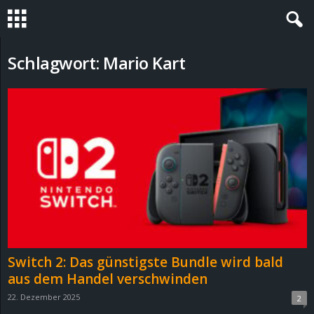
S
Schlagwort: Mario Kart
t
e
v
i
n
h
Switch 2: Das günstigste Bundle wird bald
o
aus dem Handel verschwinden
22. Dezember 2025
2
.