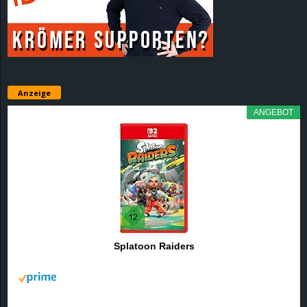
r
B
l
Anzeige
o
ANGEBOT
g
!
Splatoon Raiders