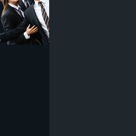
z
e
i
c
h
n
e
t
e
r