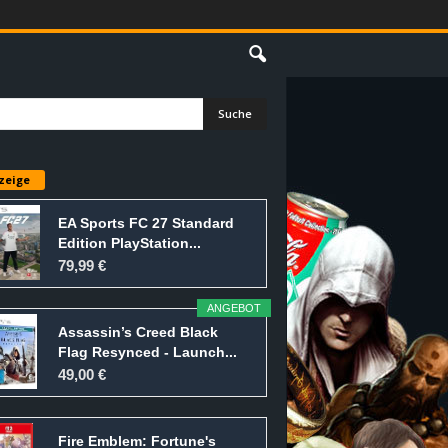
E
zeige
EA Sports FC 27 Standard
Edition PlayStation...
79,99 €
ANGEBOT
Assassin’s Creed Black
Flag Resynced - Launch...
49,00 €
Fire Emblem: Fortune's