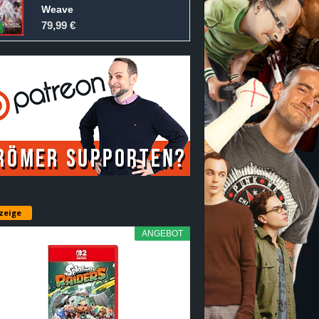
Weave
79,99 €
zeige
ANGEBOT