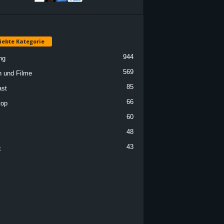
iebte Kategorie
944
ng
569
n und Filme
85
st
66
top
60
48
43
k