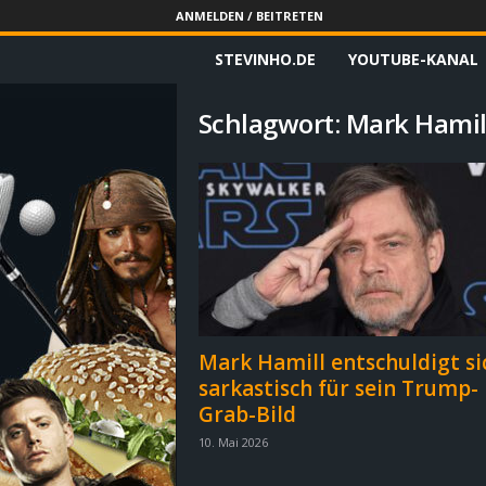
ANMELDEN / BEITRETEN
STEVINHO.DE
YOUTUBE-KANAL
S
t
Schlagwort: Mark Hamil
e
v
i
n
h
Mark Hamill entschuldigt si
sarkastisch für sein Trump-
o
Grab-Bild
.
10. Mai 2026