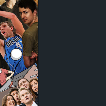
d
e
–
E
i
n
a
u
s
g
e