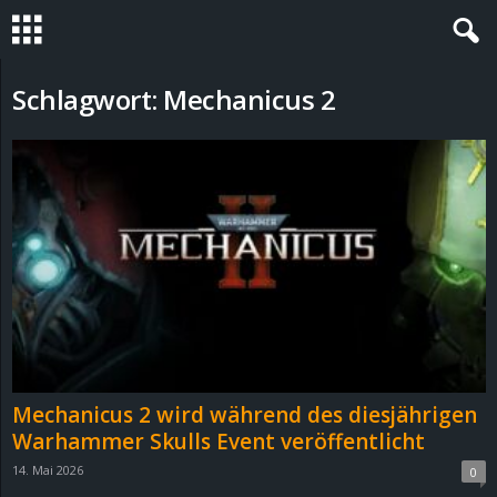
S
Schlagwort: Mechanicus 2
t
e
v
i
n
h
Mechanicus 2 wird während des diesjährigen
o
Warhammer Skulls Event veröffentlicht
14. Mai 2026
0
.