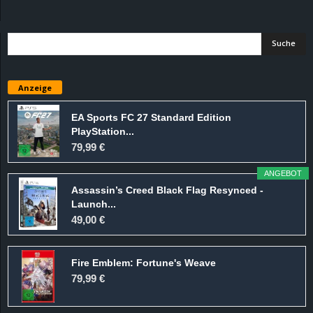
d
e
–
Anzeige
E
EA Sports FC 27 Standard Edition
PlayStation...
i
79,99 €
n
ANGEBOT
Assassin’s Creed Black Flag Resynced -
a
Launch...
49,00 €
u
Fire Emblem: Fortune's Weave
s
79,99 €
g