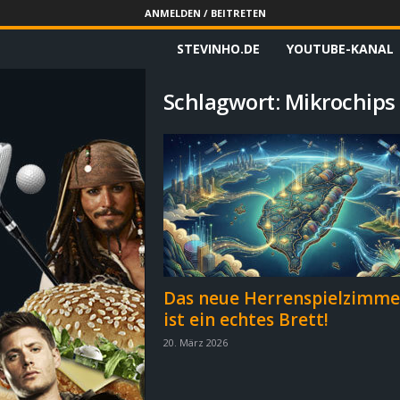
ANMELDEN / BEITRETEN
STEVINHO.DE
YOUTUBE-KANAL
S
t
Schlagwort: Mikrochips
e
v
i
n
h
Das neue Herrenspielzimme
ist ein echtes Brett!
o
20. März 2026
.