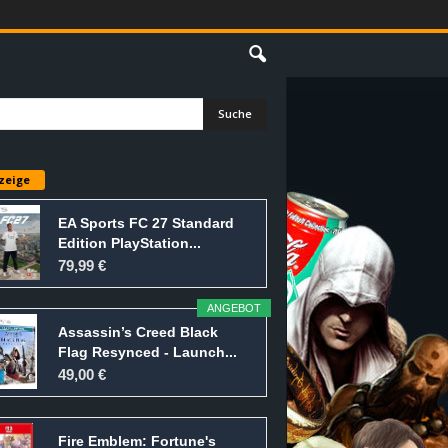
E
zeige
EA Sports FC 27 Standard
Edition PlayStation...
79,99 €
ANGEBOT
Assassin’s Creed Black
Flag Resynced - Launch...
49,00 €
Fire Emblem: Fortune's