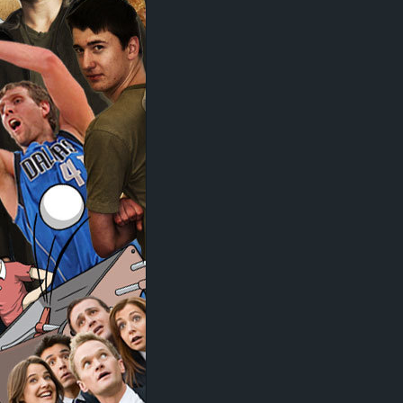
d
e
–
E
i
n
a
u
s
g
e