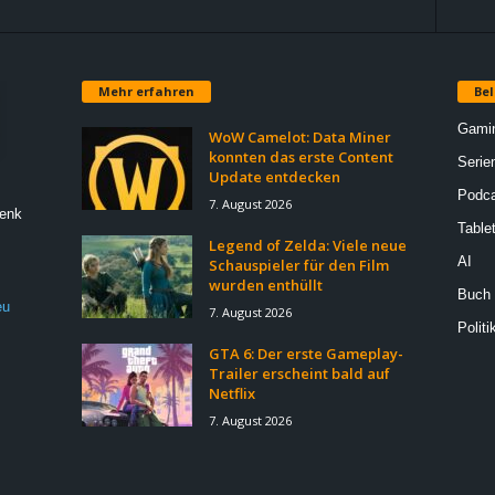
Mehr erfahren
Bel
Gami
WoW Camelot: Data Miner
konnten das erste Content
Serie
Update entdecken
Podca
7. August 2026
Denk
Table
Legend of Zelda: Viele neue
AI
Schauspieler für den Film
wurden enthüllt
Buch
eu
7. August 2026
Politi
GTA 6: Der erste Gameplay-
Trailer erscheint bald auf
Netflix
7. August 2026