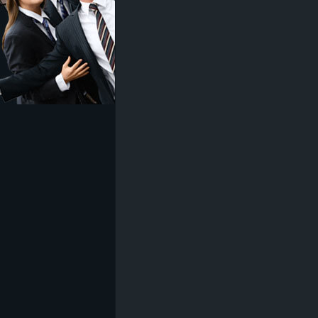
z
e
i
c
h
n
e
t
e
r