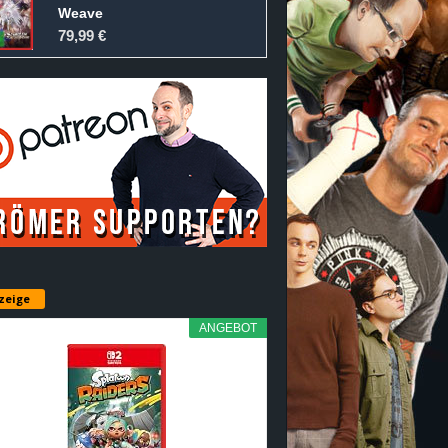
Weave
79,99 €
zeige
ANGEBOT