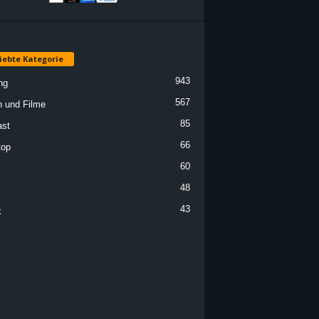
iebte Kategorie
943
ng
567
n und Filme
85
st
66
top
60
48
43
k