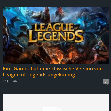
d
e
–
E
i
n
Riot Games hat eine klassische Version von
a
League of Legends angekündigt
27. Juni 2026
0
u
s
g