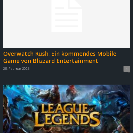
e
z
e
i
Overwatch Rush: Ein kommendes Mobile
c
Game von Blizzard Entertainment
25. Februar 2026
0
h
n
e
t
e