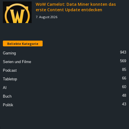
WoW Camelot: Data Miner konnten das
erste Content Update entdecken
7. August 2026
Beliebte Kategorie
943
Gaming
569
Serien und Filme
85
Podcast
66
Tabletop
60
AI
48
Buch
43
Politik