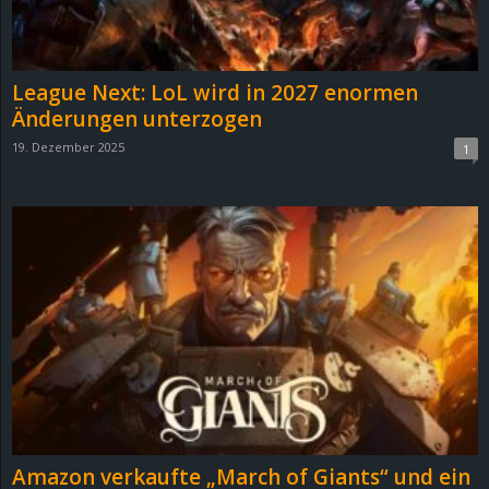
r
B
League Next: LoL wird in 2027 enormen
l
Änderungen unterzogen
19. Dezember 2025
1
o
g
!
Amazon verkaufte „March of Giants“ und ein