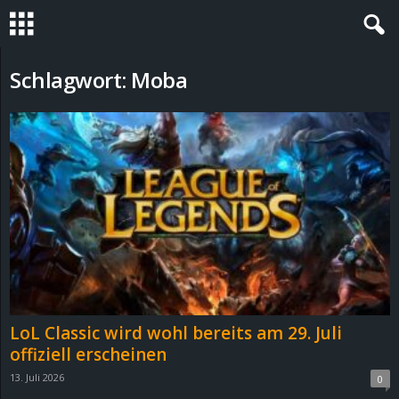
S
Schlagwort: Moba
t
e
v
i
n
h
LoL Classic wird wohl bereits am 29. Juli
o
offiziell erscheinen
13. Juli 2026
0
.