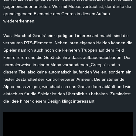
e
gegeneinander antreten. Wer mit
Mobas
vertraut ist, der dürfte die
grundlegenden Elemente des Genres in diesem Aufbau
z
wiedererkennen.
e
Was „March of Giants“ einzigartig und interessant macht, sind die
verbauten RTS-Elemente. Neben ihren eigenen Helden können die
i
Spieler nämlich auch noch die kleineren Truppen auf dem Feld
kontrollieren und die Gebäude ihre Basis aufbauen/ausbauen. Die
c
normalerweise in einem
Moba
vorhandenen „
Creeps
“ sind in
diesem Titel also keine automatisch laufenden Wellen, sondern ein
h
fester Bestandteil der kontrollierbaren Armeen. Die anstehende
n
Alpha muss zeigen, wie chaotisch das Ganze dann abläuft und wie
einfach es für die Spieler ist den Überblick zu behalten. Zumindest
e
die Idee hinter diesem Design klingt interessant.
t
e