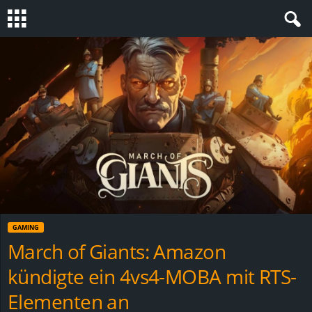
S
t
e
v
i
n
GAMING
h
March of Giants: Amazon
kündigte ein 4vs4-MOBA mit RTS-
o
Elementen an
.