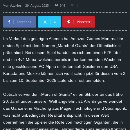
Von
Azurios
-
29. August 2025
644
2
d
e
Facebook
X
Pinterest
–
Im Verlauf des gestrigen Abends hat Amazon Games Montreal ihr
erstes Spiel mit dem Namen „March of Giants“ der Öffentlichkeit
E
präsentiert. Bei diesem Spiel handelt es sich um einen F2P-Titel
i
und ein 4v4
Moba
, welches bereits in der kommenden Woche in
eine geschlossene PC-Alpha eintreten soll. Spieler in den USA,
n
Kanada und Mexiko können sich wohl schon jetzt für diesen vom 2.
bis zum 10. September 2025 laufenden Test anmelden.
a
Optisch verwenden „March of Giants“ einen Stil, der an das frühe
u
20. Jahrhundert unserer Welt angelehnt ist. Allerdings verwendet
das Ganze eine Mischung aus Magie, Technologie und Steampunk,
s
was nicht unbedingt der Realität entspricht. In dieser Welt
übernehmen die Spieler die Rolle von mächtigen Giganten, die in
g
dem finalen Kampf eines über Jahrhunderte andauernden Konflikts