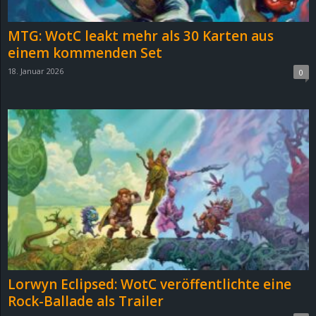
MTG: WotC leakt mehr als 30 Karten aus
einem kommenden Set
18. Januar 2026
0
Lorwyn Eclipsed: WotC veröffentlichte eine
Rock-Ballade als Trailer