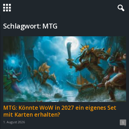
S
Schlagwort: MTG
t
e
v
i
n
h
MTG: Könnte WoW in 2027 ein eigenes Set
o
mit Karten erhalten?
1. August 2026
1
.