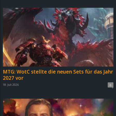
d
e
–
E
i
n
MTG: WotC stellte die neuen Sets für das Jahr
a
2027 vor
18. Juli 2026
0
u
s
g