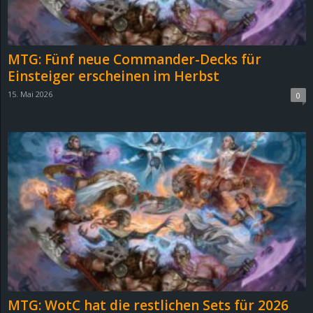
r
B
MTG: Fünf neue Commander-Decks für
l
Einsteiger erscheinen im Herbst
15. Mai 2026
0
o
g
!
MTG: WotC hat die restlichen Sets für 2026