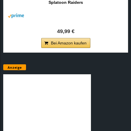
Splatoon Raiders
r
B
l
49,99 €
o
Bei Amazon kaufen
g
!
Anzeige