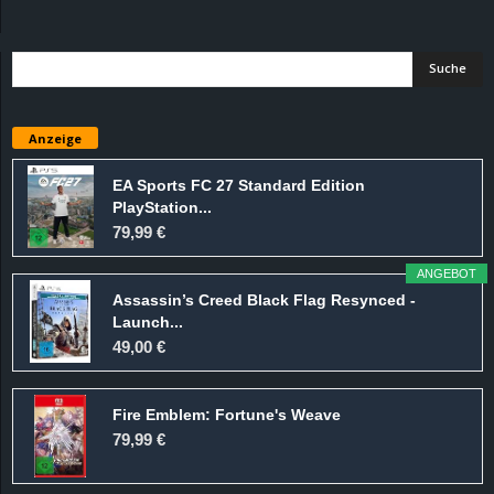
d
e
–
Anzeige
E
EA Sports FC 27 Standard Edition
PlayStation...
i
79,99 €
n
ANGEBOT
Assassin’s Creed Black Flag Resynced -
a
Launch...
49,00 €
u
Fire Emblem: Fortune's Weave
s
79,99 €
g