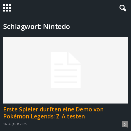
S
Schlagwort: Nintedo
t
e
v
i
n
h
Erste Spieler durften eine Demo von
o
Pokémon Legends: Z-A testen
16. August 2025
0
.