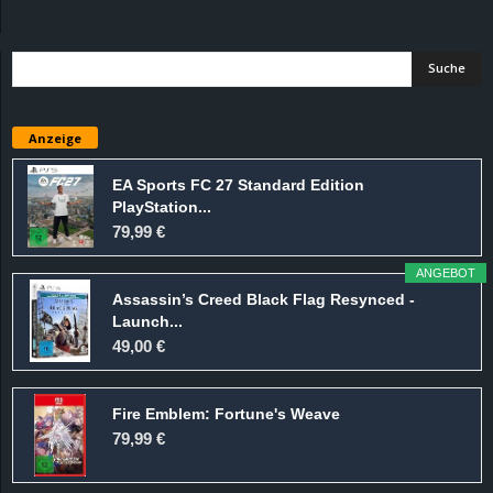
d
e
–
Anzeige
E
EA Sports FC 27 Standard Edition
PlayStation...
i
79,99 €
n
ANGEBOT
Assassin’s Creed Black Flag Resynced -
a
Launch...
49,00 €
u
Fire Emblem: Fortune's Weave
s
79,99 €
g