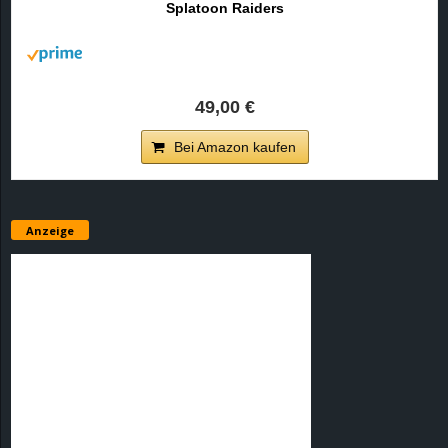
Splatoon Raiders
r
B
l
49,00 €
o
Bei Amazon kaufen
g
!
Anzeige