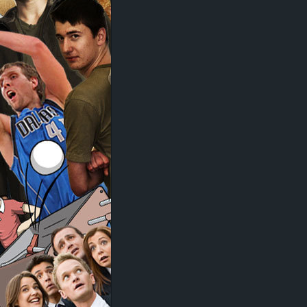
d
e
–
E
i
n
a
u
s
g
e