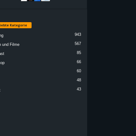
iebte Kategorie
943
ng
567
n und Filme
85
st
66
top
60
48
43
k