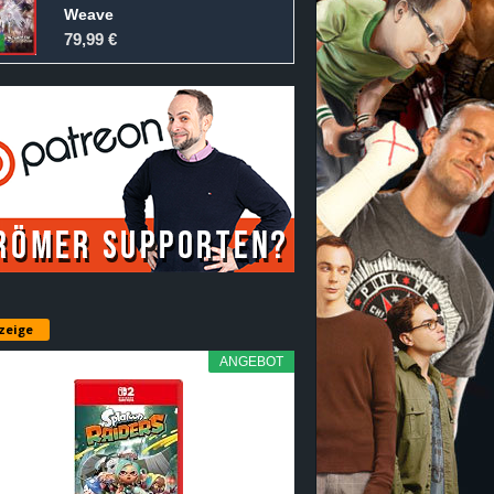
Weave
79,99 €
zeige
ANGEBOT