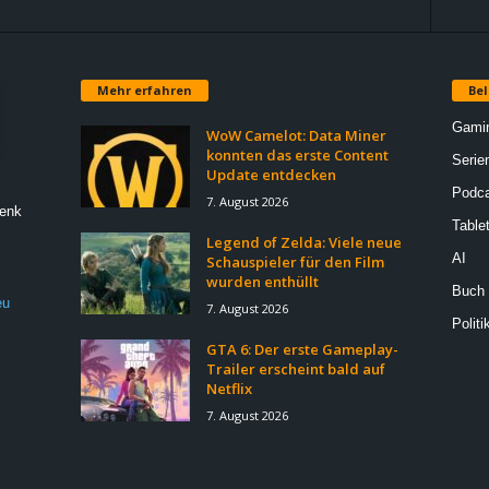
Mehr erfahren
Bel
Gami
WoW Camelot: Data Miner
konnten das erste Content
Serie
Update entdecken
Podca
7. August 2026
Denk
Table
Legend of Zelda: Viele neue
AI
Schauspieler für den Film
wurden enthüllt
Buch
eu
7. August 2026
Politi
GTA 6: Der erste Gameplay-
Trailer erscheint bald auf
Netflix
7. August 2026