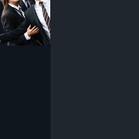
z
e
i
c
h
n
e
t
e
r