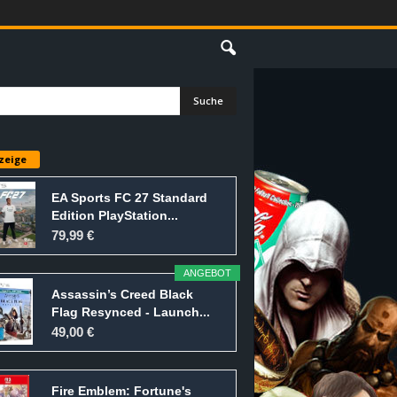
E
zeige
EA Sports FC 27 Standard
Edition PlayStation...
79,99 €
ANGEBOT
Assassin’s Creed Black
Flag Resynced - Launch...
49,00 €
Fire Emblem: Fortune's