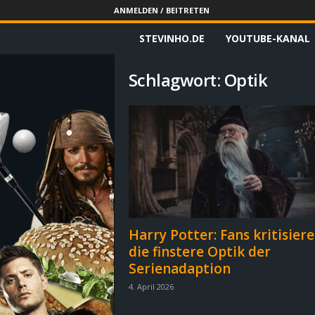
ANMELDEN / BEITRETEN
STEVINHO.DE
YOUTUBE-KANAL
S
t
Schlagwort: Optik
e
v
i
n
h
Harry Potter: Fans kritisier
die finstere Optik der
o
Serienadaption
.
4. April 2026