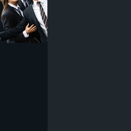
z
e
i
c
h
n
e
t
e
r