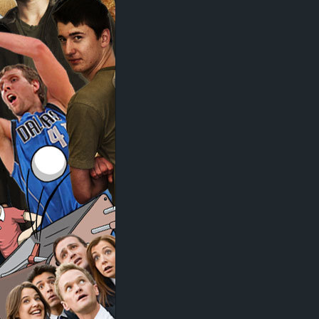
d
e
–
E
i
n
a
u
s
g
e