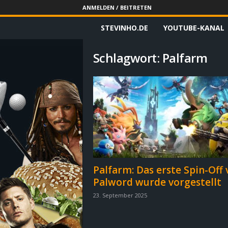
ANMELDEN / BEITRETEN
STEVINHO.DE
YOUTUBE-KANAL
S
t
Schlagwort: Palfarm
e
v
i
n
h
Palfarm: Das erste Spin-Off
Palword wurde vorgestellt
o
23. September 2025
.