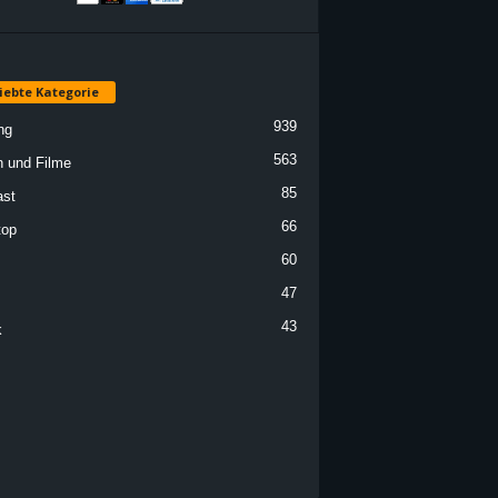
iebte Kategorie
939
ng
563
n und Filme
85
st
66
top
60
47
43
k