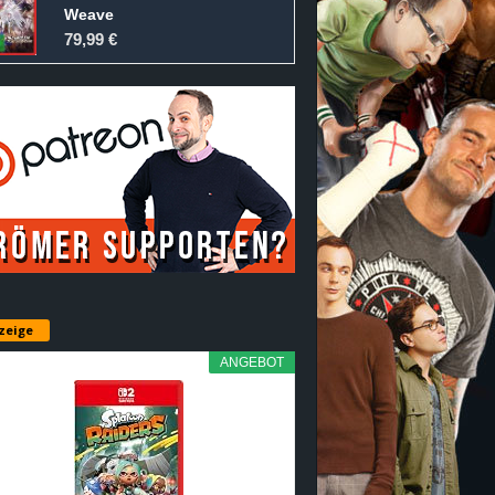
Weave
79,99 €
zeige
ANGEBOT