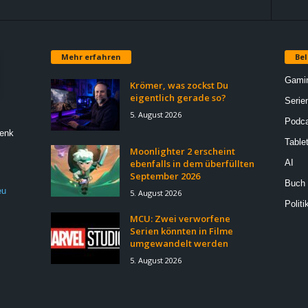
Mehr erfahren
Bel
Gami
Krömer, was zockst Du
eigentlich gerade so?
Serie
5. August 2026
Podca
Denk
Table
Moonlighter 2 erscheint
ebenfalls in dem überfüllten
AI
September 2026
Buch
eu
5. August 2026
Politi
MCU: Zwei verworfene
Serien könnten in Filme
umgewandelt werden
5. August 2026