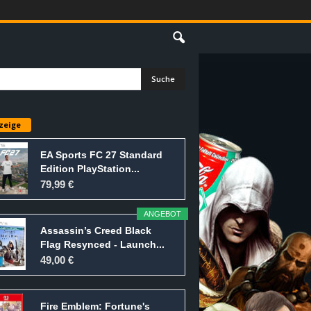
E
zeige
EA Sports FC 27 Standard
Edition PlayStation...
79,99 €
ANGEBOT
Assassin’s Creed Black
Flag Resynced - Launch...
49,00 €
Fire Emblem: Fortune's