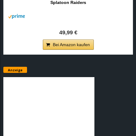
Splatoon Raiders
r
B
l
49,99 €
o
Bei Amazon kaufen
g
!
Anzeige