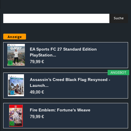
d
e
–
Anzeige
E
EA Sports FC 27 Standard Edition
PlayStation...
i
79,99 €
n
ANGEBOT
Assassin’s Creed Black Flag Resynced -
a
Launch...
49,00 €
u
Fire Emblem: Fortune's Weave
s
79,99 €
g