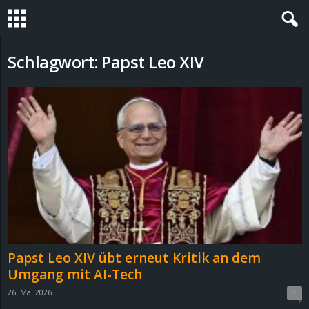
S
Schlagwort: Papst Leo XIV
t
e
v
i
n
h
Papst Leo XIV übt erneut Kritik an dem
o
Umgang mit AI-Tech
26. Mai 2026
1
.