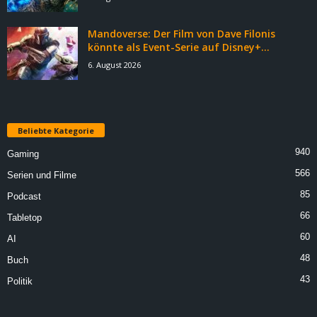
Mandoverse: Der Film von Dave Filonis
könnte als Event-Serie auf Disney+...
6. August 2026
Beliebte Kategorie
940
Gaming
566
Serien und Filme
85
Podcast
66
Tabletop
60
AI
48
Buch
43
Politik