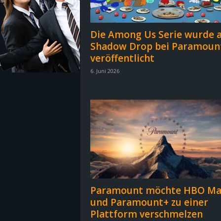
z
Die Among Us Serie wurde a
e
Shadow Drop bei Paramoun
veröffentlicht
i
6. Juni 2026
c
h
n
e
t
Paramount möchte HBO Ma
e
und Paramount+ zu einer
Plattform verschmelzen
r