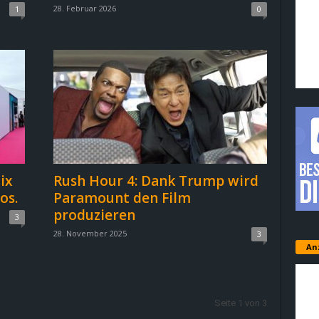
28. Februar 2026
1
0
ix
Rush Hour 4: Dank Trump wird
os.
Paramount den Film
produzieren
3
28. November 2025
3
An
Seite 1 von 3