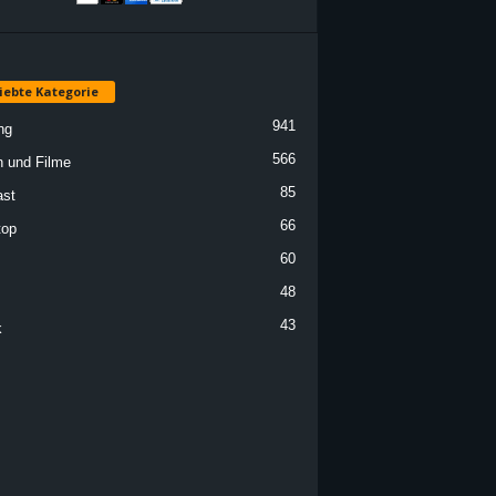
iebte Kategorie
941
ng
566
n und Filme
85
st
66
top
60
48
43
k