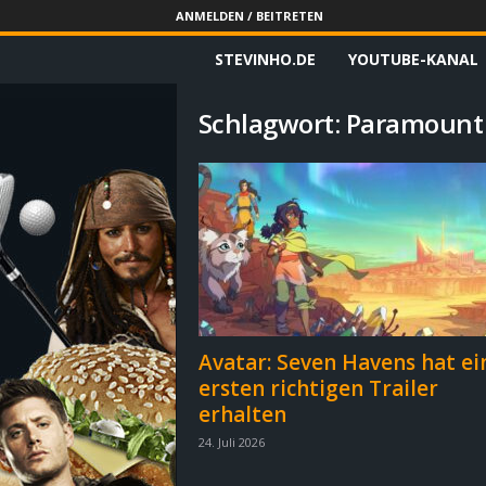
ANMELDEN / BEITRETEN
STEVINHO.DE
YOUTUBE-KANAL
S
t
Schlagwort: Paramount
e
v
i
n
h
Avatar: Seven Havens hat ei
ersten richtigen Trailer
o
erhalten
.
24. Juli 2026