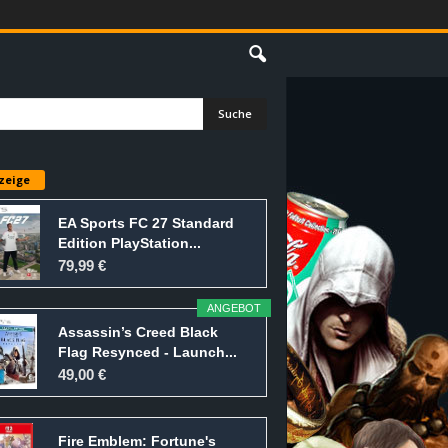
E
zeige
EA Sports FC 27 Standard
Edition PlayStation...
79,99 €
ANGEBOT
Assassin’s Creed Black
Flag Resynced - Launch...
49,00 €
Fire Emblem: Fortune's