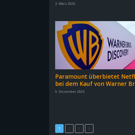
3. März 2026
B
l
o
g
!
Paramount überbietet Netfl
bei dem Kauf von Warner Br
9. Dezember 2025
1
2
3