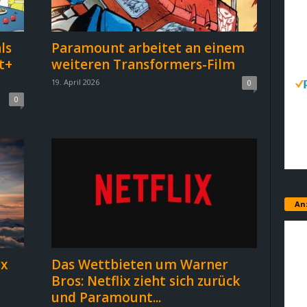
ls
Paramount arbeitet an einem
t+
weiteren Transformers-Film
19. April 2026
0
0
An
x
Das Wettbieten um Warner
Bros: Netflix zieht sich zurück
und Paramount...