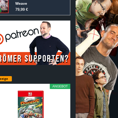
Weave
79,99 €
zeige
ANGEBOT