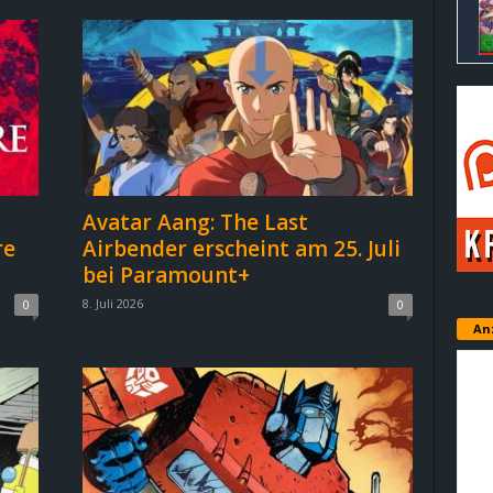
Avatar Aang: The Last
re
Airbender erscheint am 25. Juli
bei Paramount+
8. Juli 2026
0
0
An