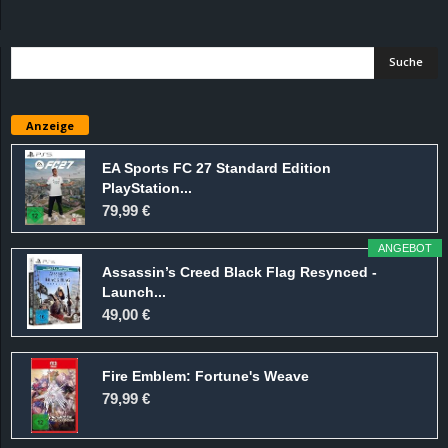
d
e
–
Anzeige
E
EA Sports FC 27 Standard Edition
PlayStation...
i
79,99 €
n
ANGEBOT
Assassin’s Creed Black Flag Resynced -
a
Launch...
49,00 €
u
Fire Emblem: Fortune's Weave
s
79,99 €
g