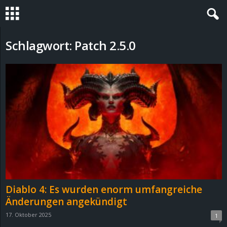
S
Schlagwort: Patch 2.5.0
t
e
v
i
n
h
Diablo 4: Es wurden enorm umfangreiche
o
Änderungen angekündigt
17. Oktober 2025
1
.