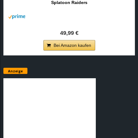
Splatoon Raiders
r
B
l
49,99 €
o
Bei Amazon kaufen
g
!
Anzeige