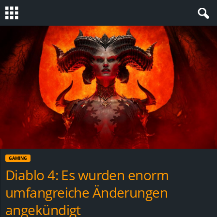
S
t
e
v
i
n
GAMING
h
Diablo 4: Es wurden enorm
umfangreiche Änderungen
o
angekündigt
.