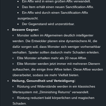
Ein Affix wird in einen großen Affix verwandelt.
r
Das Item erhält einen neuen Sanctification-Affix.
Ein Affix wird durch einen Sanctification-Affix
B
ausgetauscht.
l
Der Gegenstand wird unzerstörbar.
Bessere Gegner:
o
Monster sollen im Allgemeinen deutlich intelligenter
werden. Die Entwickler planen eine dynamischere AI, die
g
dafür sorgen soll, dass Monster sich weniger vorhersehbar
verhalten. Spieler sollten dadurch mehr Schaden erleiden.
!
Elite Monster erhalten mehr als 20 neue Affixe.
Elite Monster werden jetzt immer mit mehreren Dienern
auftauchen, die einige ihrer Affixe teilen. Diese Affixe wurden
überarbeitet, sodass sie mehr Vielfalt bieten.
Heilung, Gesundheit und Verteidigung:
Rüstung und Widerstände werden in ein klassisches
Wertesystem mit „Diminishing Returns“ verwandelt.
Rüstung reduziert bald körperlichen und magischen
Schaden.