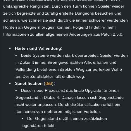
e
umfangreiche Ranglisten. Durch den Turm können Spieler wieder
zeitlich begrenzte und zufällig erstellte Dungeons besuchen und
z
schauen, wie schnell sie sich durch die immer schwerer werdenden
Horden an Gegnern prügeln können. Folgend findet ihr mehr
e
Informationen zu allen allgemeinen Änderungen aus Patch 2.5.0.
i
Härten und Vollendung:
Beide Systeme werden stark überarbeitet. Spieler werden
c
in Zukunft immer ihren gewünschten Affix erhalten und
Vollendung bietet einen direkten Weg zur perfekten Waffe
h
an. Der Zufallsfaktor fällt endlich weg.
n
Sanctification
(
Bild
)
:
Dieser neue Prozess ist das finale Upgrade für einen
e
Gegenstand in Diablo 4. Danach lassen sich Gegenstände
nicht weiter anpassen. Durch die Sanctification erhält ein
t
Item einen von mehreren möglichen Vorteilen:
Der Gegenstand erzählt einen zusätzlichen
e
legendären Effekt.