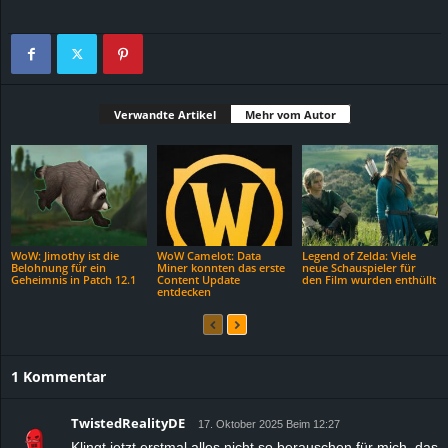
Verwandte Artikel
Mehr vom Autor
WoW: Jimothy ist die
WoW Camelot: Data
Legend of Zelda: Viele
Belohnung für ein
Miner konnten das erste
neue Schauspieler für
Geheimnis in Patch 12.1
Content Update
den Film wurden enthüllt
entdecken
1 Kommentar
TwistedRealityDE
17. Oktober 2025 Beim 12:27
Klingt jetzt erstmal alles nicht so berauschen für mich, das