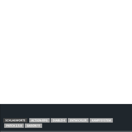
SCHLAGWORTE
ACTION-RPG
DIABLO 4
ENTWICKLER
KAMPFSYSTEM
PATCH 2.5.0
SAISON 11