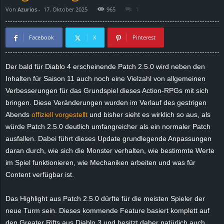
Von
Azurios
-
17. Oktober 2025
965
1
d
e
Facebook
X
Pinterest
–
Der bald für Diablo 4 erscheinende Patch 2.5.0 wird neben den
Inhalten für Saison 11 auch noch eine Vielzahl von allgemeinen
E
Verbesserungen für das Grundspiel dieses Action-RPGs mit sich
i
bringen. Diese Veränderungen wurden im Verlauf des gestrigen
Abends
offiziell vorgestellt
und bisher sieht es wirklich so aus, als
n
würde Patch 2.5.0 deutlich umfangreicher als ein normaler Patch
ausfallen. Dabei führt dieses Update grundlegende Anpassungen
a
daran durch, wie sich die Monster verhalten, wie bestimmte Werte
im Spiel funktionieren, wie Mechaniken arbeiten und was für
u
Content verfügbar ist.
s
Das Highlight aus Patch 2.5.0 dürfte für die meisten Spieler der
neue Turm sein. Dieses kommende Feature basiert komplett auf
g
den Greater Rifts aus Diablo 3 und besitzt daher natürlich auch