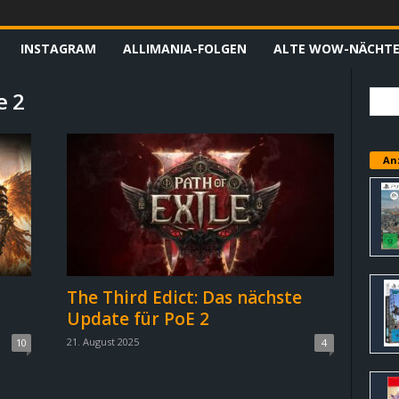
INSTAGRAM
ALLIMANIA-FOLGEN
ALTE WOW-NÄCHT
e 2
An
The Third Edict: Das nächste
Update für PoE 2
21. August 2025
10
4