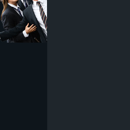
z
e
i
c
h
n
e
t
e
r