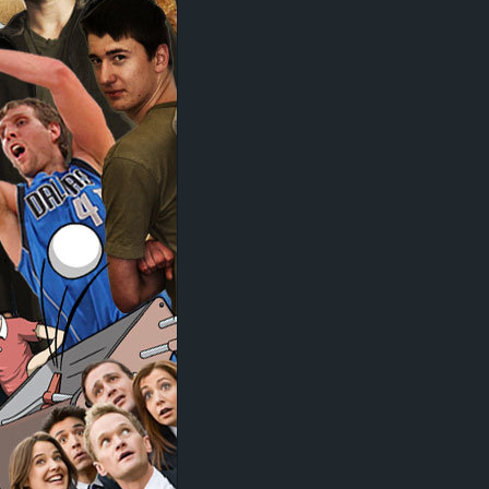
d
e
–
E
i
n
a
u
s
g
e