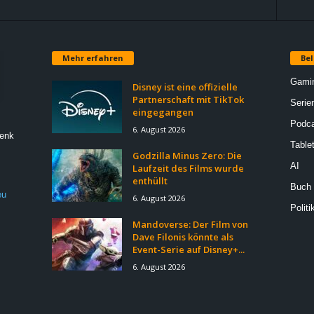
Mehr erfahren
Bel
Gami
Disney ist eine offizielle
Partnerschaft mit TikTok
Serie
eingegangen
Podca
6. August 2026
Denk
Table
Godzilla Minus Zero: Die
AI
Laufzeit des Films wurde
enthüllt
Buch
eu
6. August 2026
Politi
Mandoverse: Der Film von
Dave Filonis könnte als
Event-Serie auf Disney+...
6. August 2026