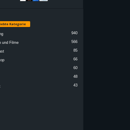
iebte Kategorie
940
ng
566
n und Filme
85
st
66
top
60
48
43
k