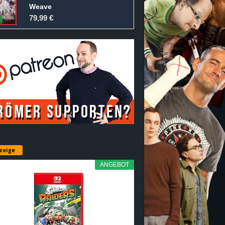
Weave
79,99 €
zeige
ANGEBOT