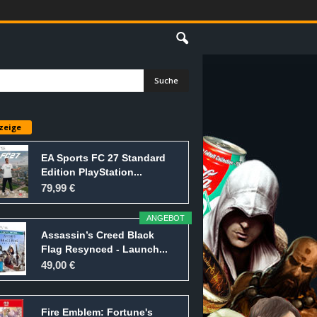
E
zeige
EA Sports FC 27 Standard
Edition PlayStation...
79,99 €
ANGEBOT
Assassin’s Creed Black
Flag Resynced - Launch...
49,00 €
Fire Emblem: Fortune's