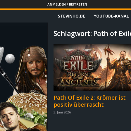
ANMELDEN / BEITRETEN
STEVINHO.DE
YOUTUBE-KANAL
S
t
Schlagwort: Path of Exil
e
v
i
n
h
Path Of Exile 2: Krömer ist
positiv überrascht
o
3. Juni 2026
.