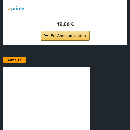
r
B
49,00 €
l
Bei Amazon kaufen
o
g
Anzeige
!