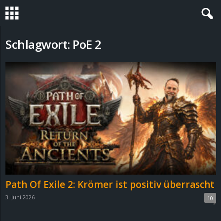
S
Schlagwort: PoE 2
t
e
v
i
n
h
Path Of Exile 2: Krömer ist positiv überrascht
o
3. Juni 2026
10
.