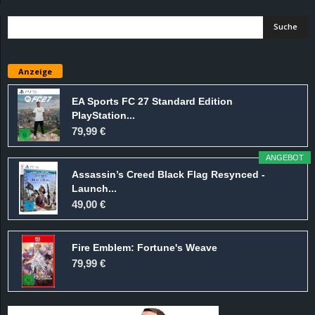
d
e
Anzeige
–
EA Sports FC 27 Standard Edition
E
PlayStation...
79,99 €
i
ANGEBOT
n
Assassin’s Creed Black Flag Resynced -
Launch...
49,00 €
a
u
Fire Emblem: Fortune's Weave
79,99 €
s
g