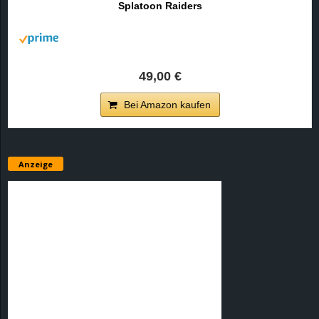
Splatoon Raiders
r
B
l
49,00 €
o
Bei Amazon kaufen
g
!
Anzeige