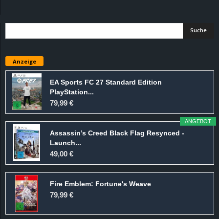
d
e
–
Anzeige
E
EA Sports FC 27 Standard Edition
PlayStation...
i
79,99 €
n
ANGEBOT
Assassin’s Creed Black Flag Resynced -
a
Launch...
49,00 €
u
Fire Emblem: Fortune's Weave
s
79,99 €
g