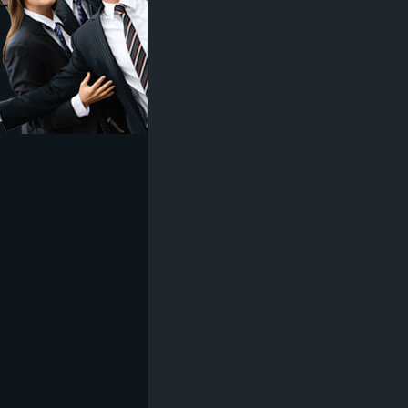
z
e
i
c
h
n
e
t
e
r