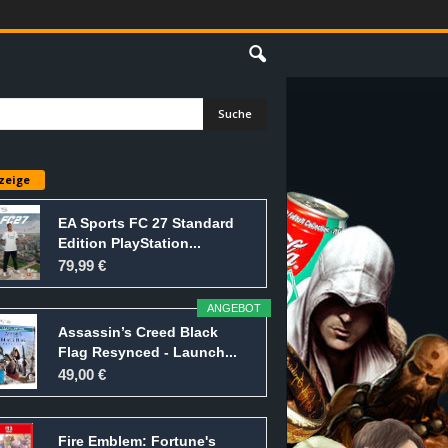
E
zeige
EA Sports FC 27 Standard
Edition PlayStation...
79,99 €
ANGEBOT
Assassin’s Creed Black
Flag Resynced - Launch...
49,00 €
Fire Emblem: Fortune's