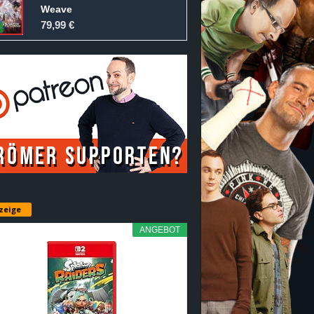
Weave
79,99 €
zeige
ANGEBOT