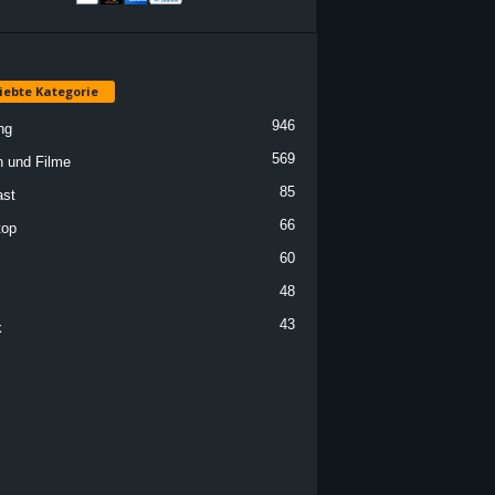
iebte Kategorie
946
ng
569
n und Filme
85
st
66
top
60
48
43
k