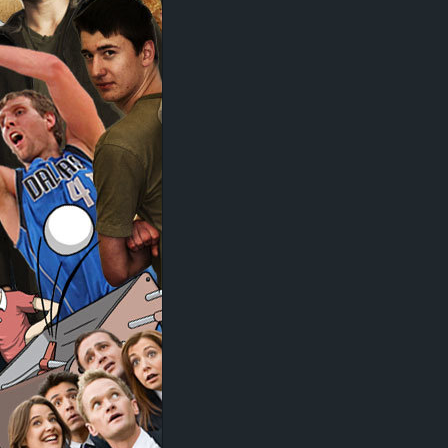
d
e
–
E
i
n
a
u
s
g
e