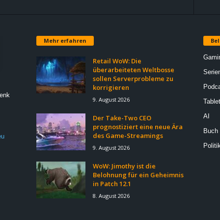
Mehr erfahren
Bel
Gami
Retail WoW: Die
überarbeiteten Weltbosse
Serie
sollen Serverprobleme zu
korrigieren
Podca
Denk
9. August 2026
Table
AI
Der Take-Two CEO
prognostiziert eine neue Ära
Buch
des Game-Streamings
eu
Politi
9. August 2026
WoW: Jimothy ist die
Belohnung für ein Geheimnis
in Patch 12.1
8. August 2026