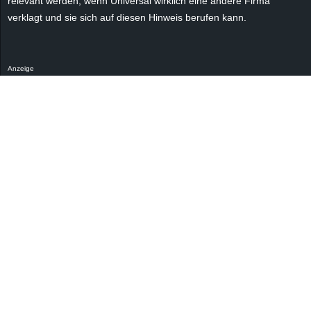
relevant werden, wenn Universal wirklich eine andere Firma
r
verklagt und sie sich auf diesen Hinweis berufen kann.
B
l
Anzeige
o
g
!