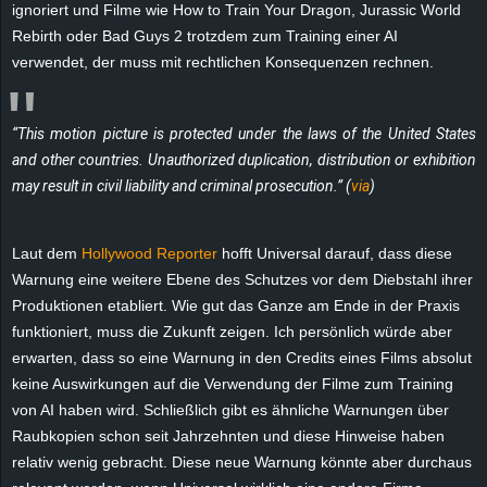
ignoriert und Filme wie How to Train Your Dragon, Jurassic World
e
Rebirth oder Bad Guys 2 trotzdem zum Training einer AI
verwendet, der muss mit rechtlichen Konsequenzen rechnen.
z
e
“This motion picture is protected under the laws of the United States
and other countries. Unauthorized duplication, distribution or exhibition
i
may result in civil liability and criminal prosecution.” (
via
)
c
Laut dem
Hollywood Reporter
hofft Universal darauf, dass diese
h
Warnung eine weitere Ebene des Schutzes vor dem Diebstahl ihrer
Produktionen etabliert. Wie gut das Ganze am Ende in der Praxis
n
funktioniert, muss die Zukunft zeigen. Ich persönlich würde aber
e
erwarten, dass so eine Warnung in den Credits eines Films absolut
keine Auswirkungen auf die Verwendung der Filme zum Training
t
von AI haben wird. Schließlich gibt es ähnliche Warnungen über
Raubkopien schon seit Jahrzehnten und diese Hinweise haben
e
relativ wenig gebracht. Diese neue Warnung könnte aber durchaus