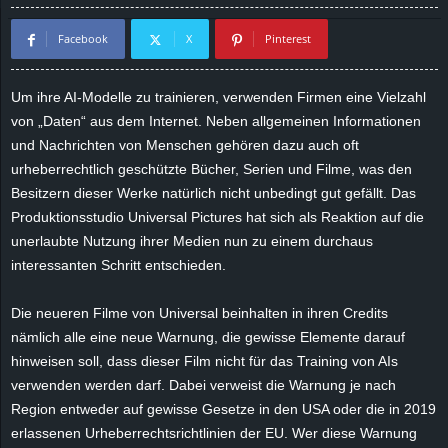
d
Facebook
X
Pinterest
e
Um ihre AI-Modelle zu trainieren, verwenden Firmen eine Vielzahl
–
von „Daten“ aus dem Internet. Neben allgemeinen Informationen
und Nachrichten von Menschen gehören dazu auch oft
E
urheberrechtlich geschützte Bücher, Serien und Filme, was den
Besitzern dieser Werke natürlich nicht unbedingt gut gefällt. Das
i
Produktionsstudio Universal Pictures hat sich als Reaktion auf die
unerlaubte Nutzung ihrer Medien nun zu einem durchaus
n
interessanten Schritt entschieden.
a
Die neueren Filme von Universal beinhalten in ihren Credits
u
nämlich alle eine neue Warnung, die gewisse Elemente darauf
hinweisen soll, dass dieser Film nicht für das Training von AIs
s
verwenden werden darf. Dabei verweist die Warnung je nach
Region entweder auf gewisse Gesetze in den USA oder die in 2019
g
erlassenen Urheberrechtsrichtlinien der EU. Wer diese Warnung