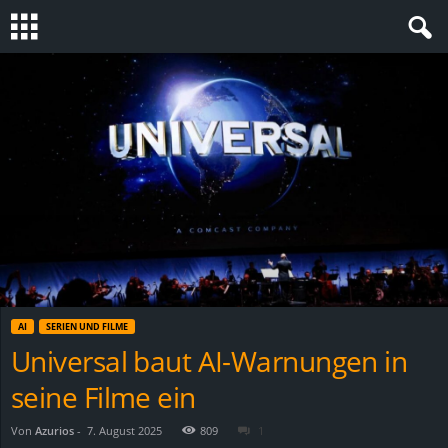
S
t
e
v
i
n
AI
SERIEN UND FILME
h
Universal baut AI-Warnungen in
seine Filme ein
o
.
Von
Azurios
-
7. August 2025
809
1