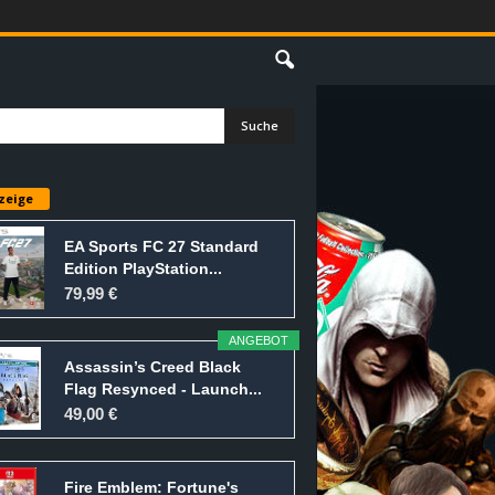
E
zeige
EA Sports FC 27 Standard
Edition PlayStation...
79,99 €
ANGEBOT
Assassin’s Creed Black
Flag Resynced - Launch...
49,00 €
Fire Emblem: Fortune's