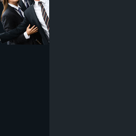
z
e
i
c
h
n
e
t
e
r