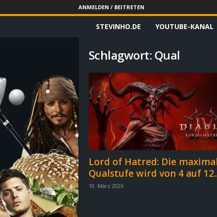
ANMELDEN / BEITRETEN
STEVINHO.DE
YOUTUBE-KANAL
S
t
Schlagwort: Qual
e
v
i
n
h
Lord of Hatred: Die maxima
Qualstufe wird von 4 auf 12..
o
10. März 2026
.