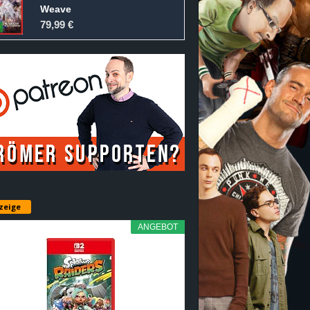
Weave
79,99 €
zeige
ANGEBOT