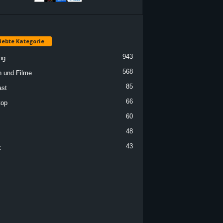
iebte Kategorie
943
ng
568
n und Filme
85
st
66
top
60
48
43
k