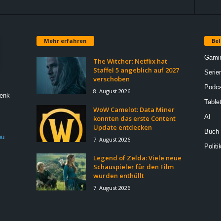
Mehr erfahren
Bel
Gami
The Witcher: Netflix hat
Staffel 5 angeblich auf 2027
Serie
verschoben
Podca
8. August 2026
Denk
Table
WoW Camelot: Data Miner
AI
konnten das erste Content
Update entdecken
Buch
eu
7. August 2026
Politi
Legend of Zelda: Viele neue
Schauspieler für den Film
wurden enthüllt
7. August 2026