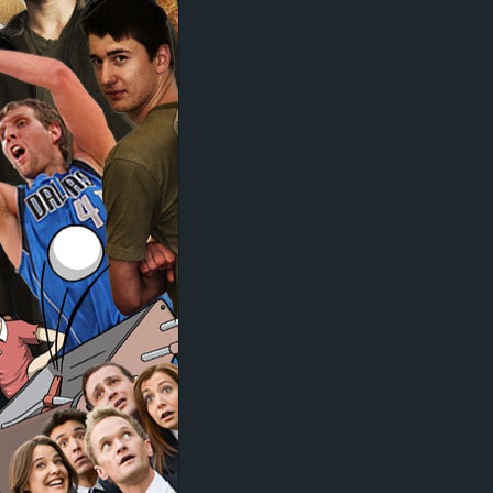
d
e
–
E
i
n
a
u
s
g
e