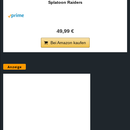
Splatoon Raiders
r
B
l
49,99 €
o
Bei Amazon kaufen
g
!
Anzeige