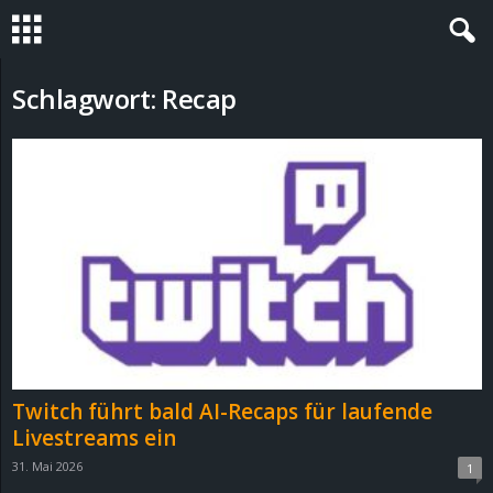
S
Schlagwort: Recap
t
e
v
i
n
h
Twitch führt bald AI-Recaps für laufende
o
Livestreams ein
31. Mai 2026
1
.