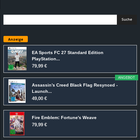
d
e
–
Anzeige
E
EA Sports FC 27 Standard Edition
PlayStation...
i
79,99 €
n
ANGEBOT
Assassin’s Creed Black Flag Resynced -
a
Launch...
49,00 €
u
Fire Emblem: Fortune's Weave
s
79,99 €
g