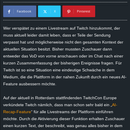
d
Facebook
X
Pinterest
e
Wer verspätet zu einem Livestream auf Twitch hinzukommt, der
–
muss aktuell leider damit leben, dass er Teile der Sendung
verpasst hat und möglicherweise nicht den gesamten Kontext der
E
aktuellen Situation besitzt. Bisher mussten Zuschauer dann
entweder das VoD von vorne anschauen oder im Chat nach einer
i
kurzen Zusammenfassung der bisherigen Ereignisse fragen. Für
Twitch ist so eine Situation eine eindeutige Schwäche in dem
n
Medium, die die Plattform in der nahen Zukunft durch ein neues AI-
Feature ausbessern möchte.
a
u
Auf der aktuell in Rotterdam stattfindenden TwitchCon Europe
verkündete Twitch nämlich, dass man schon sehr bald ein „
AI-
s
Recap-Feature
“ für alle Livestreams der Plattform einführen
möchte. Durch die Aktivierung dieser Funktion erhalten Zuschauer
g
einen kurzen Text, der beschreibt, was genau alles bisher in dem