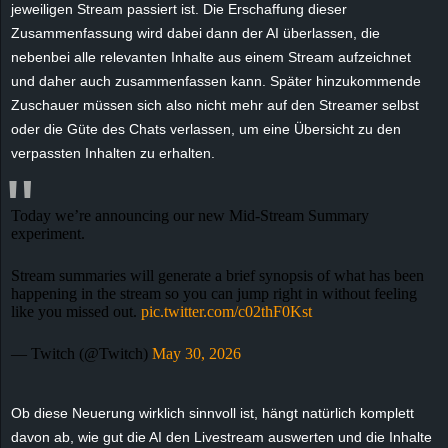
jeweiligen Stream passiert ist. Die Erschaffung dieser
e
Zusammenfassung wird dabei dann der AI überlassen, die
nebenbei alle relevanten Inhalte aus einem Stream aufzeichnet
z
und daher auch zusammenfassen kann. Später hinzukommende
Zuschauer müssen sich also nicht mehr auf den Streamer selbst
e
oder die Güte des Chats verlassen, um eine Übersicht zu den
i
verpassten Inhalten zu erhalten.
c
Today we’re announcing our new Mid-Stream Summary
experiment.
h
Stream summaries will generate a brief synopsis of what has been
n
happening in the stream so you can jump right in without feeling
like you missed out.
pic.twitter.com/c02thF0Kst
e
— Twitch (@Twitch)
May 30, 2026
t
Ob diese Neuerung wirklich sinnvoll ist, hängt natürlich komplett
e
davon ab, wie gut die AI den Livestream auswerten und die Inhalte