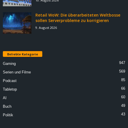
10. August 2026
Retail WoW: Die überarbeiteten Weltbosse
sollen Serverprobleme zu korrigieren
9. August 2026
Beliebte Kategorie
947
Gaming
569
Serien und Filme
85
Podcast
66
Tabletop
60
AI
49
Buch
43
Politik