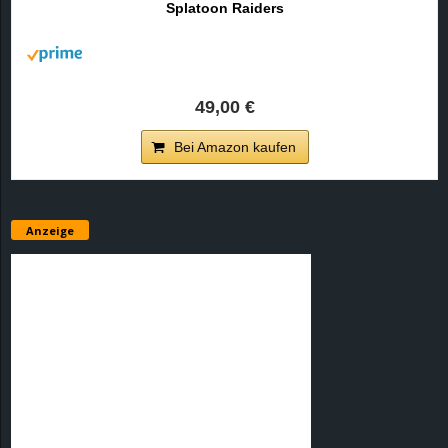
Splatoon Raiders
r
B
l
49,00 €
o
Bei Amazon kaufen
g
!
Anzeige