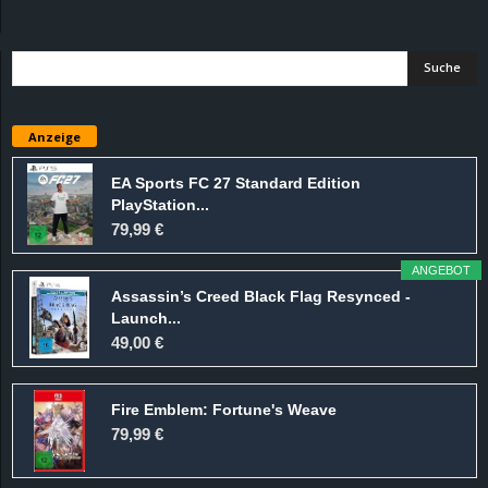
d
e
–
Anzeige
E
EA Sports FC 27 Standard Edition
PlayStation...
i
79,99 €
n
ANGEBOT
Assassin’s Creed Black Flag Resynced -
a
Launch...
49,00 €
u
Fire Emblem: Fortune's Weave
s
79,99 €
g