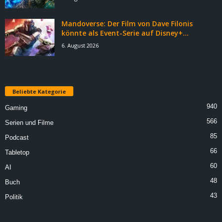
Mandoverse: Der Film von Dave Filonis
könnte als Event-Serie auf Disney+...
6. August 2026
Beliebte Kategorie
940
Gaming
566
Serien und Filme
85
Podcast
66
Tabletop
60
AI
48
Buch
43
Politik