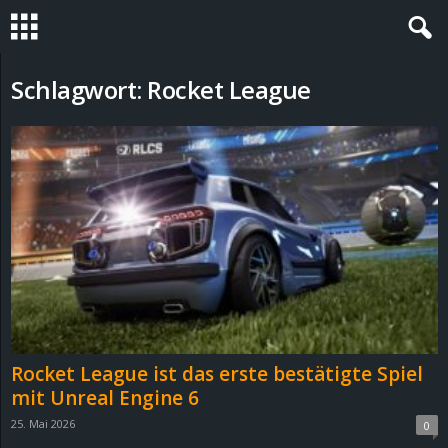
S
Schlagwort: Rocket League
t
e
v
i
n
h
Rocket League ist das erste bestätigte Spiel
o
mit Unreal Engine 6
25. Mai 2026
0
.