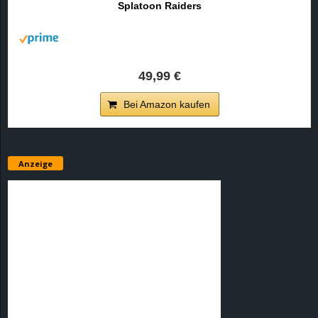
Splatoon Raiders
r
B
l
49,99 €
o
Bei Amazon kaufen
g
!
Anzeige