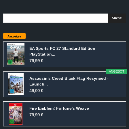
d
e
–
Anzeige
E
EA Sports FC 27 Standard Edition
PlayStation...
i
79,99 €
n
ANGEBOT
Assassin’s Creed Black Flag Resynced -
a
Launch...
49,00 €
u
Fire Emblem: Fortune's Weave
s
79,99 €
g