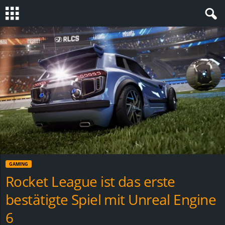
S
t
e
v
i
n
GAMING
h
Rocket League ist das erste
bestätigte Spiel mit Unreal Engine
o
6
.