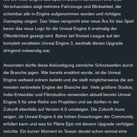
e
Vorschauvideo zeigt mehrere Fahrzeuge und Blickwinkel, die
scheinbar alle in-Engine aufgenommen wurden und richtiges
z
Gameplay zeigen. Das Video verspricht eine neue Ära für das Spiel
bevor das neue Logo für die Unreal Engine 6 erstmalig der
e
Öffentlichkeit gezeigt wird. Bisher lief Rocket League auf der
komplett veralteten Unreal Engine 3, weshalb dieses Upgrade
i
dringend notwendig war.
c
Ansonsten dürfte diese Ankündigung ziemliche Schockwellen durch
die Branche jagen. Wie bereits erwähnt wurde, ist die Unreal
h
Engine weltweit extrem beliebt und die stellt möglicherweise die am
n
meisten verbreitete Engine der Branche dar. Viele größere Studios,
Indie-Entwickler und Filmstudios verwenden aktuell bereits Unreal
e
Engine 5 für eine Reihe von Projekten und sie dürften in der
Zukunft ebenfalls auf Version 6.0 umsteigen. Die Zukunft muss
t
zeigen, ob Unreal Engine 6 die hohen Erwartungen der Community
erfüllen kann und was für Pläne Epic mit diesem Upgrade verfolgen
e
möchte. Ein kurzer Moment im Teaser deutet schon einmal eine