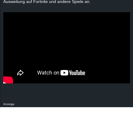
Ausweitung auf Fortnite und andere Spiele an.
r
B
l
o
g
!
Anzeige