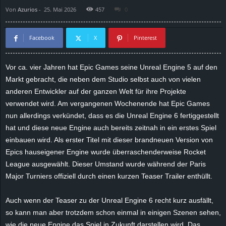
Von
Azurios
-
25. Mai 2026
457
0
d
e
Facebook
X
Pinterest
–
Vor ca. vier Jahren hat Epic Games seine Unreal Engine 5 auf den
Markt gebracht, die neben dem Studio selbst auch von vielen
E
anderen Entwickler auf der ganzen Welt für ihre Projekte
i
verwendet wird. Am vergangenen Wochenende hat Epic Games
nun allerdings verkündet, dass es die Unreal Engine 6 fertiggestellt
n
hat und diese neue Engine auch bereits zeitnah in ein erstes Spiel
einbauen wird. Als erster Titel mit dieser brandneuen Version von
a
Epics hauseigener Engine wurde überraschenderweise Rocket
League ausgewählt. Dieser Umstand wurde während der Paris
u
Major Turniers offiziell durch einen kurzen Teaser Trailer enthüllt.
s
Auch wenn der Teaser zu der Unreal Engine 6 recht kurz ausfällt,
so kann man aber trotzdem schon einmal in einigen Szenen sehen,
g
wie die neue Engine das Spiel in Zukunft darstellen wird. Das