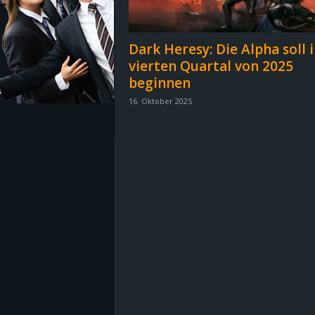
z
Dark Heresy: Die Alpha soll 
e
vierten Quartal von 2025
beginnen
i
16. Oktober 2025
c
h
n
e
t
e
r