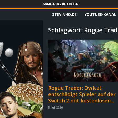
ANMELDEN / BEITRETEN
STEVINHO.DE
YOUTUBE-KANAL
S
t
Schlagwort: Rogue Trad
e
v
i
n
h
Rogue Trader: Owlcat
entschädigt Spieler auf der
o
Switch 2 mit kostenlosen...
.
8. Juli 2026