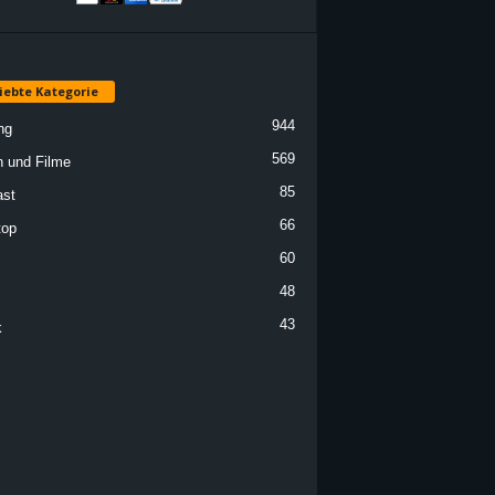
iebte Kategorie
944
ng
569
n und Filme
85
st
66
top
60
48
43
k