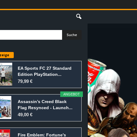
E
zeige
EA Sports FC 27 Standard
Edition PlayStation...
79,99 €
ANGEBOT
Assassin’s Creed Black
Flag Resynced - Launch...
49,00 €
Fire Emblem: Fortune's