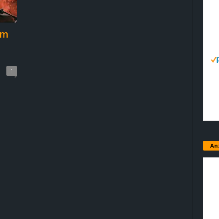
im
1
An