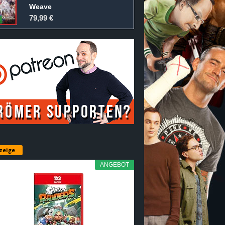
Weave
79,99 €
zeige
ANGEBOT