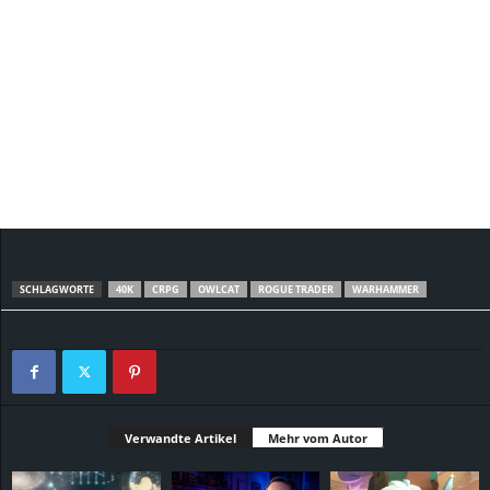
SCHLAGWORTE
40K
CRPG
OWLCAT
ROGUE TRADER
WARHAMMER
Verwandte Artikel
Mehr vom Autor