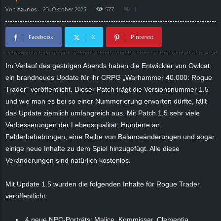
Von
Azurios
-
23. Oktober 2025
577
1
d
e
Facebook
X
Pinterest
–
Im Verlauf des gestrigen Abends haben die Entwickler von
Owlcat
ein brandneues Update für ihr CRPG „Warhammer 40.000: Rogue
E
Trader“ veröffentlicht. Dieser Patch trägt die Versionsnummer 1.5
i
und wie man es bei so einer Nummerierung erwarten dürfte, fällt
das Update ziemlich umfangreich aus. Mit Patch 1.5 sehr viele
n
Verbesserungen der Lebensqualität, Hunderte an
Fehlerbehebungen, eine Reihe von Balanceänderungen und sogar
a
einige neue Inhalte zu dem Spiel hinzugefügt. Alle diese
Veränderungen sind natürlich kostenlos.
u
Mit Update 1.5 wurden die folgenden Inhalte für Rogue Trader
s
veröffentlicht:
g
4 neue NPC-Porträts: Malice, Kommissar, Clementia