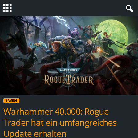
S
t
e
v
i
n
GAMING
h
Warhammer 40.000: Rogue
Trader hat ein umfangreiches
o
Update erhalten
.