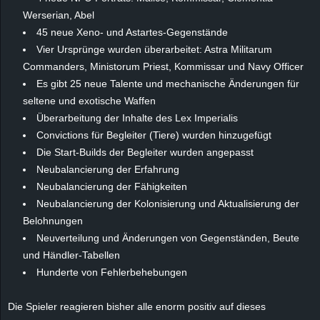
e
Werserian, Abel
45 neue Xeno- und Astartes-Gegenstände
z
Vier Ursprünge wurden überarbeitet: Astra Militarum
Commanders, Ministorum Priest, Kommissar und Navy Officer
e
Es gibt 25 neue Talente und mechanische Änderungen für
seltene und exotische Waffen
i
Überarbeitung der Inhalte des Lex Imperialis
Convictions für Begleiter (Tiere) wurden hinzugefügt
c
Die Start-Builds der Begleiter wurden angepasst
Neubalancierung der Erfahrung
h
Neubalancierung der Fähigkeiten
n
Neubalancierung der Kolonisierung und Aktualisierung der
Belohnungen
e
Neuverteilung und Änderungen von Gegenständen, Beute
und Händler-Tabellen
t
Hunderte von Fehlerbehebungen
e
Die Spieler reagieren bisher alle enorm positiv auf dieses