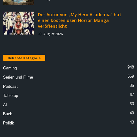
Der Autor von „My Hero Academia“ hat
einen kostenlosen Horror-Manga
veröffentlicht
10. August 2026
Beliebte Kategorie
948
Gaming
569
Serien und Filme
85
Podcast
67
Tabletop
60
AI
49
Buch
43
Politik