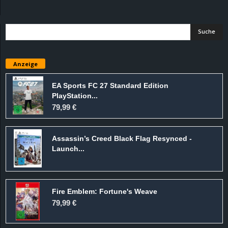
d
e
–
Anzeige
E
EA Sports FC 27 Standard Edition
PlayStation...
i
79,99 €
n
Assassin’s Creed Black Flag Resynced -
a
Launch...
u
Fire Emblem: Fortune's Weave
s
79,99 €
g