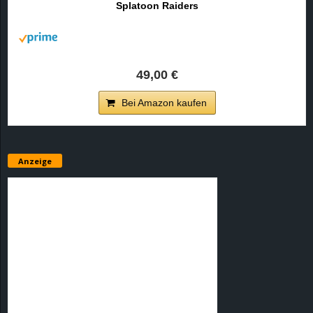
Splatoon Raiders
r
B
l
49,00 €
o
Bei Amazon kaufen
g
!
Anzeige